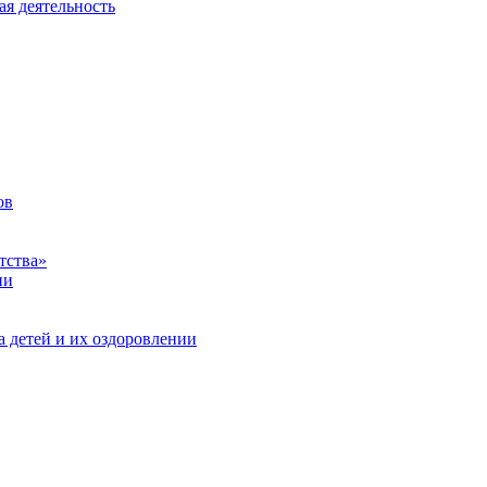
ая деятельность
ов
тства»
ии
а детей и их оздоровлении