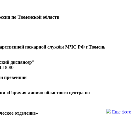
ссии по Тюменской области
ударственной пожарной службы МЧС РФ г.Тюмень
ский диспансер"
4-18-80
ой превенции
и «Горячая линия» областного центра по
Еще фот
еское отделение»