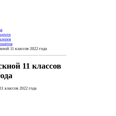
ая
-центр
алерея
риятия
кной 11 классов 2022 года
кной 11 классов
года
1 классов 2022 года