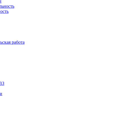
й
льность
ость
ьская работа
ВЗ
ии