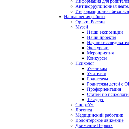
Информация для родителе
Антикоррупционная деяте
Информационная безопасн
Направления работы
Орлята России
Музей
Наши экспозиции
Наши проекты
Научно-исследовател
Экскурсии
Мероприятия
Конкурсы
Психолог
Ученикам
Учителям
Родителям
Родителям детей с О
Профориентация
Статьи по психолог
Тезаурус
СпортУм
Логопед
Медицинский работник
Волонтерское движение
Движение Первых