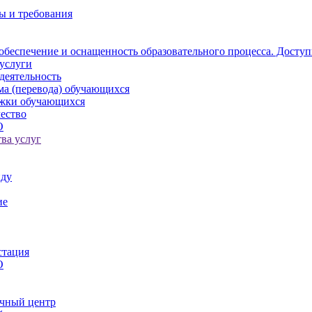
ы и требования
обеспечение и оснащенность образовательного процесса. Доступ
услуги
деятельность
ма (перевода) обучающихся
ржки обучающихся
ество
О
ва услуг
иду
ие
стация
О
чный центр