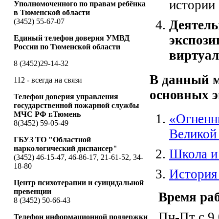
истории 
Уполномоченного по правам ребёнка
в Тюменской области
(3452) 55-67-07
Деятел
экспо
Единый телефон доверия УМВД
России по Тюменской области
виртуал
8 (3452)29-14-32
В данный м
112 - всегда на связи
основных 
Телефон доверия управления
государственной пожарной службы
МЧС РФ г.Тюмень
«Огненн
8(3452) 59-05-49
Великой
ГБУЗ ТО "Областной
наркологический диспансер"
Школа и
(3452) 46-15-47, 46-86-17, 21-61-52, 34-
18-80
История
Центр психотерапии и суицидальной
превенции
Время ра
8 (3452) 50-66-43
Пн-Пт с 9.
Телефон информационной поддержки