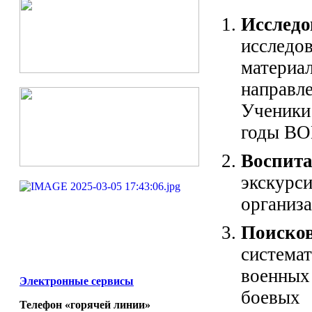
Иссле
исследо
матер
направ
Ученики
годы ВОВ
Воспит
экскурс
организа
Поиск
системат
военных
Электронные сервисы
боевых 
Телефон «горячей линии»