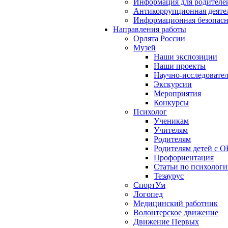
Информация для родителе
Антикоррупционная деяте
Информационная безопасн
Направления работы
Орлята России
Музей
Наши экспозиции
Наши проекты
Научно-исследовател
Экскурсии
Мероприятия
Конкурсы
Психолог
Ученикам
Учителям
Родителям
Родителям детей с О
Профориентация
Статьи по психолог
Тезаурус
СпортУм
Логопед
Медицинский работник
Волонтерское движение
Движение Первых