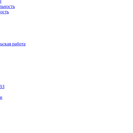
й
льность
ость
ьская работа
ВЗ
ии