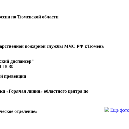
ссии по Тюменской области
ударственной пожарной службы МЧС РФ г.Тюмень
ский диспансер"
4-18-80
ой превенции
и «Горячая линия» областного центра по
Еще фот
еское отделение»