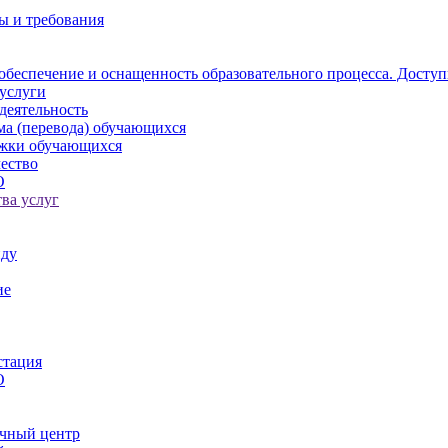
ы и требования
обеспечение и оснащенность образовательного процесса. Доступ
услуги
деятельность
ма (перевода) обучающихся
ржки обучающихся
ество
О
ва услуг
иду
ие
стация
О
чный центр