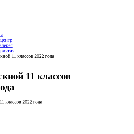
ая
-центр
алерея
риятия
кной 11 классов 2022 года
кной 11 классов
года
1 классов 2022 года