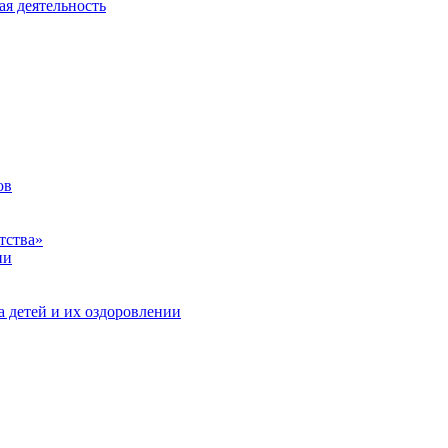
ая деятельность
ов
тства»
ии
а детей и их оздоровлении