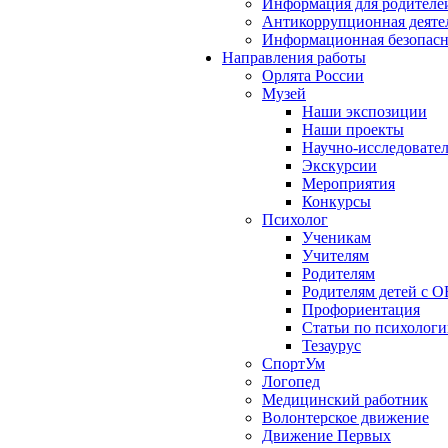
Информация для родителе
Антикоррупционная деяте
Информационная безопасн
Направления работы
Орлята России
Музей
Наши экспозиции
Наши проекты
Научно-исследовател
Экскурсии
Мероприятия
Конкурсы
Психолог
Ученикам
Учителям
Родителям
Родителям детей с О
Профориентация
Статьи по психолог
Тезаурус
СпортУм
Логопед
Медицинский работник
Волонтерское движение
Движение Первых