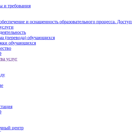
ы и требования
обеспечение и оснащенность образовательного процесса. Доступ
услуги
деятельность
ма (перевода) обучающихся
ржки обучающихся
ество
О
ва услуг
иду
ие
стация
О
чный центр