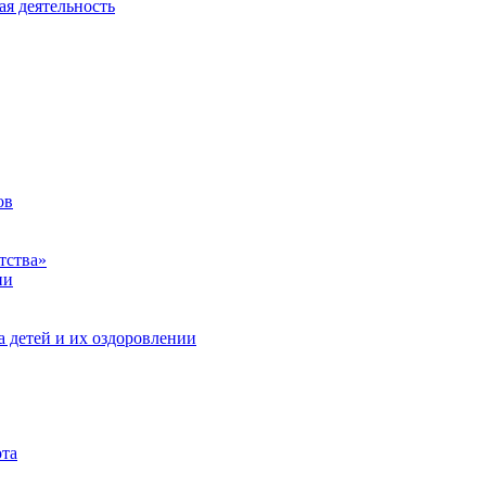
ая деятельность
ов
тства»
ии
а детей и их оздоровлении
ота