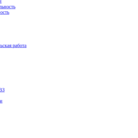
й
льность
ость
ьская работа
ВЗ
ии