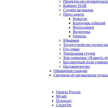
Проектно-исследовательск
Кабинет ПАВ
Служба медиации
Пресс-центр
Новости
Календарь событий
Фотогалерея
Видеотека
Опросы
Юнармия
Трудоустройство подростк
Год семьи
Театральная студия
Хор гимназии «Планета де
Бессмертный полк гимназ
Наставничество
Обращения граждан
Сведения об организации отдых
Орлята России
Музей
Психолог
СпортУм