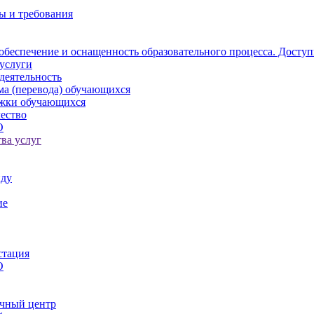
ы и требования
обеспечение и оснащенность образовательного процесса. Доступ
услуги
деятельность
ма (перевода) обучающихся
ржки обучающихся
ество
О
ва услуг
иду
ие
стация
О
чный центр