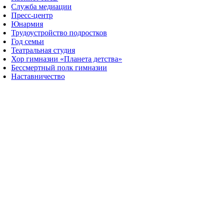
Служба медиации
Пресс-центр
Юнармия
Трудоустройство подростков
Год семьи
Театральная студия
Хор гимназии «Планета детства»
Бессмертный полк гимназии
Наставничество