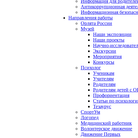
Информация для родителе
Антикоррупционная деяте
Информационная безопасн
Направления работы
Орлята России
Музей
Наши экспозиции
Наши проекты
Научно-исследовател
Экскурсии
Мероприятия
Конкурсы
Психолог
Ученикам
Учителям
Родителям
Родителям детей с О
Профориентация
Статьи по психолог
Тезаурус
СпортУм
Логопед
Медицинский работник
Волонтерское движение
Движение Первых