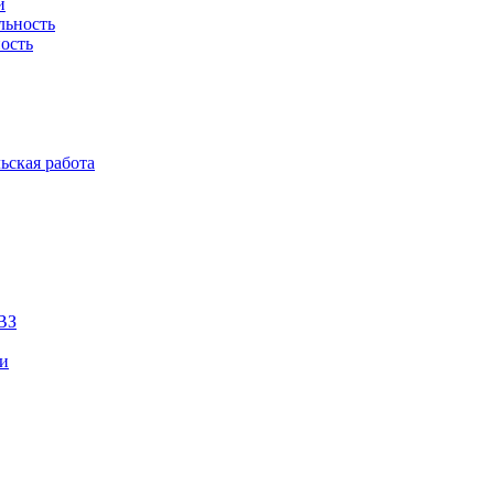
й
льность
ость
ьская работа
ВЗ
ии