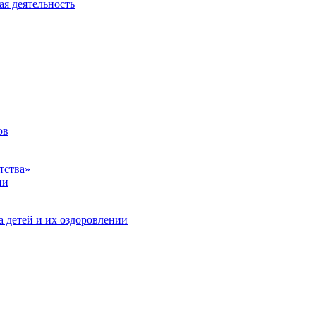
ая деятельность
ов
тства»
ии
а детей и их оздоровлении