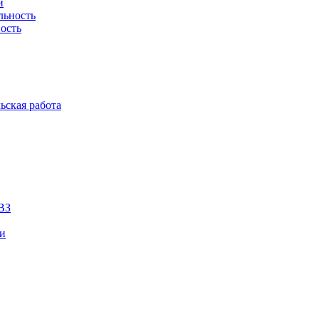
й
льность
ость
ьская работа
ВЗ
ии