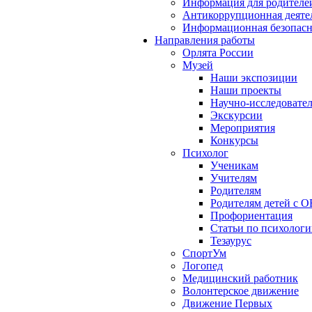
Информация для родителе
Антикоррупционная деяте
Информационная безопасн
Направления работы
Орлята России
Музей
Наши экспозиции
Наши проекты
Научно-исследовател
Экскурсии
Мероприятия
Конкурсы
Психолог
Ученикам
Учителям
Родителям
Родителям детей с О
Профориентация
Статьи по психолог
Тезаурус
СпортУм
Логопед
Медицинский работник
Волонтерское движение
Движение Первых