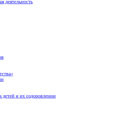
ая деятельность
ов
тства»
ии
а детей и их оздоровлении