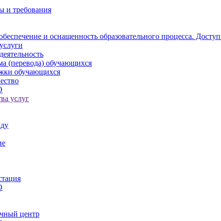
ы и требования
обеспечение и оснащенность образовательного процесса. Доступ
услуги
деятельность
ма (перевода) обучающихся
ржки обучающихся
ество
О
ва услуг
иду
ие
стация
О
чный центр