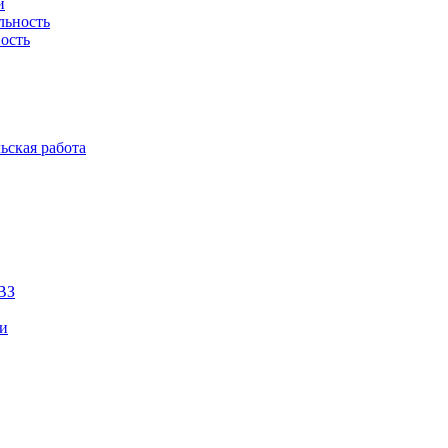
й
льность
ость
ьская работа
ВЗ
ии