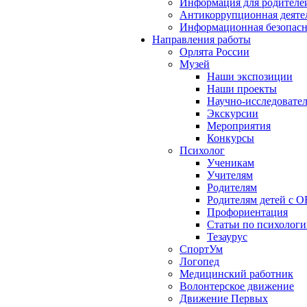
Информация для родителе
Антикоррупционная деяте
Информационная безопасн
Направления работы
Орлята России
Музей
Наши экспозиции
Наши проекты
Научно-исследовател
Экскурсии
Мероприятия
Конкурсы
Психолог
Ученикам
Учителям
Родителям
Родителям детей с О
Профориентация
Статьи по психолог
Тезаурус
СпортУм
Логопед
Медицинский работник
Волонтерское движение
Движение Первых