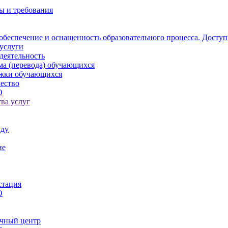
ы и требования
обеспечение и оснащенность образовательного процесса. Доступ
услуги
деятельность
ма (перевода) обучающихся
ржки обучающихся
ество
О
ва услуг
иду
ие
стация
О
чный центр