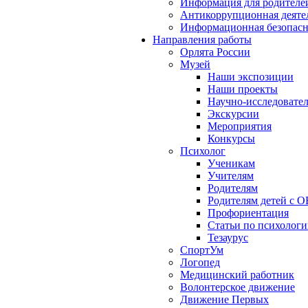
Информация для родителе
Антикоррупционная деяте
Информационная безопасн
Направления работы
Орлята России
Музей
Наши экспозиции
Наши проекты
Научно-исследовател
Экскурсии
Мероприятия
Конкурсы
Психолог
Ученикам
Учителям
Родителям
Родителям детей с О
Профориентация
Статьи по психолог
Тезаурус
СпортУм
Логопед
Медицинский работник
Волонтерское движение
Движение Первых