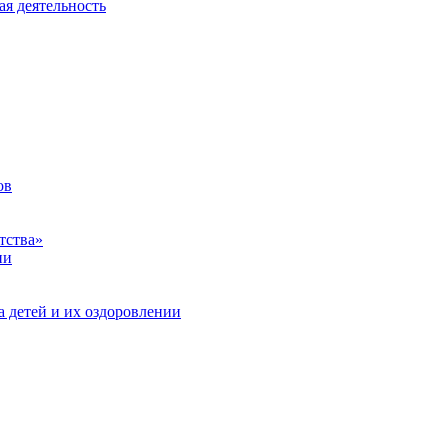
ая деятельность
ов
тства»
ии
а детей и их оздоровлении