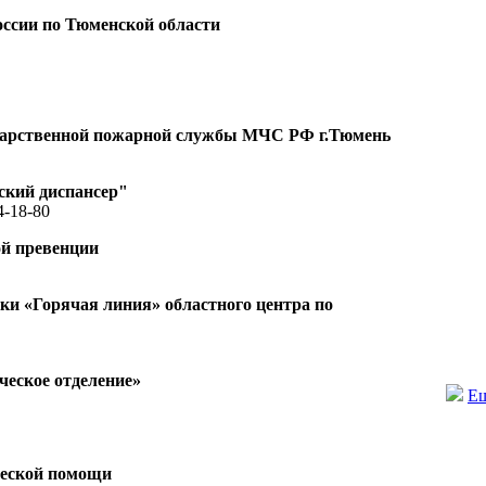
ссии по Тюменской области
ударственной пожарной службы МЧС РФ г.Тюмень
ский диспансер"
4-18-80
ой превенции
и «Горячая линия» областного центра по
еское отделение»
Ещ
ческой помощи