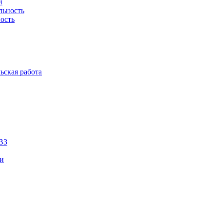
й
льность
ость
ьская работа
ВЗ
ии