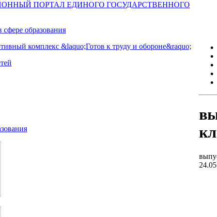
вы
кл
выпу
24.05