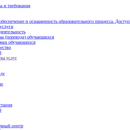
ы и требования
обеспечение и оснащенность образовательного процесса. Доступ
услуги
деятельность
ма (перевода) обучающихся
ржки обучающихся
ество
О
ва услуг
иду
ие
стация
О
чный центр