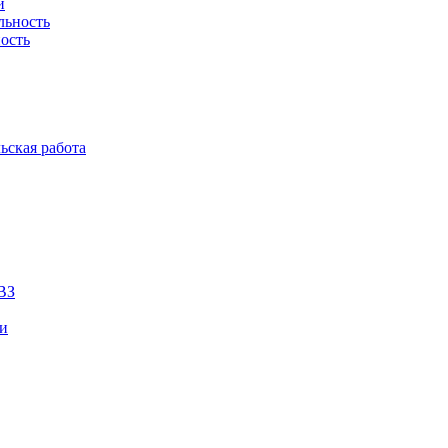
й
льность
ость
ьская работа
ВЗ
ии