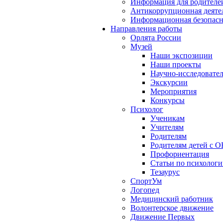
Информация для родителе
Антикоррупционная деяте
Информационная безопасн
Направления работы
Орлята России
Музей
Наши экспозиции
Наши проекты
Научно-исследовател
Экскурсии
Мероприятия
Конкурсы
Психолог
Ученикам
Учителям
Родителям
Родителям детей с О
Профориентация
Статьи по психолог
Тезаурус
СпортУм
Логопед
Медицинский работник
Волонтерское движение
Движение Первых