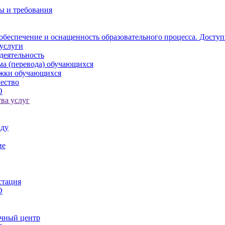
ы и требования
обеспечение и оснащенность образовательного процесса. Доступ
услуги
деятельность
ма (перевода) обучающихся
ржки обучающихся
ество
О
ва услуг
иду
ие
стация
О
чный центр