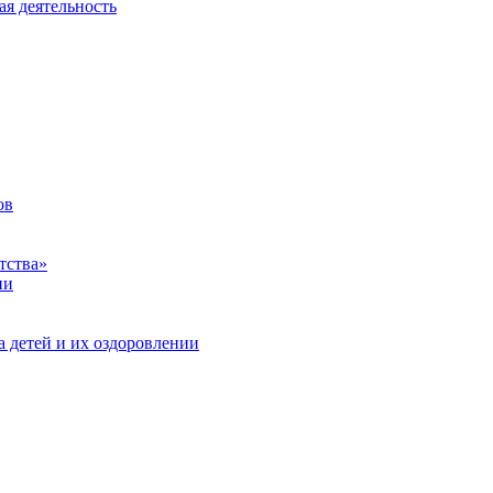
ая деятельность
ов
тства»
ии
а детей и их оздоровлении