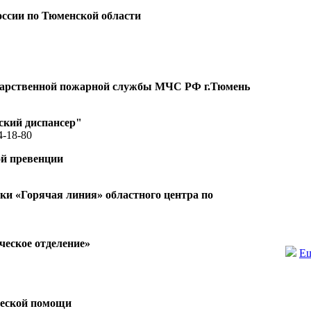
ссии по Тюменской области
ударственной пожарной службы МЧС РФ г.Тюмень
ский диспансер"
4-18-80
ой превенции
и «Горячая линия» областного центра по
еское отделение»
Ещ
ческой помощи