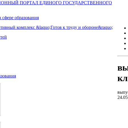
вы
кл
выпу
24.05