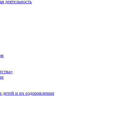
ая деятельность
ов
тства»
ии
а детей и их оздоровлении