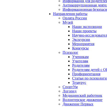
Информация для родителе
Антикоррупционная деяте
Информационная безопасн
Направления работы
Орлята России
Музей
Наши экспозиции
Наши проекты
Научно-исследовател
Экскурсии
Мероприятия
Конкурсы
Психолог
Ученикам
Учителям
Родителям
Родителям детей с О
Профориентация
Статьи по психолог
Тезаурус
СпортУм
Логопед
Медицинский работник
Волонтерское движение
Движение Первых