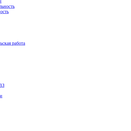
й
льность
ость
ьская работа
ВЗ
ии