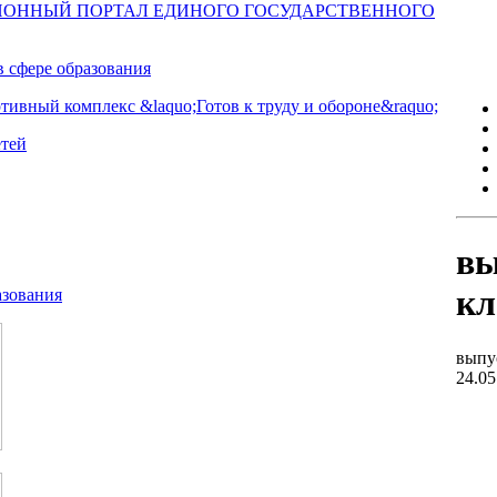
вы
кл
выпу
24.05