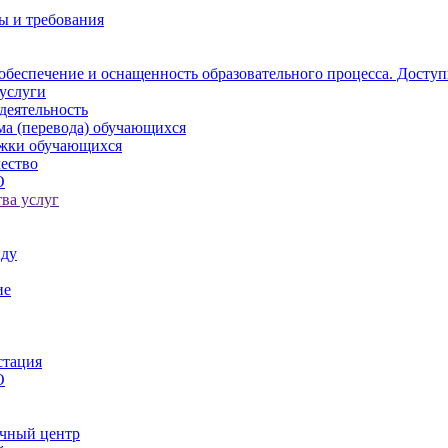
ы и требования
обеспечение и оснащенность образовательного процесса. Доступ
услуги
деятельность
ма (перевода) обучающихся
ржки обучающихся
ество
О
ва услуг
иду
ие
стация
О
чный центр