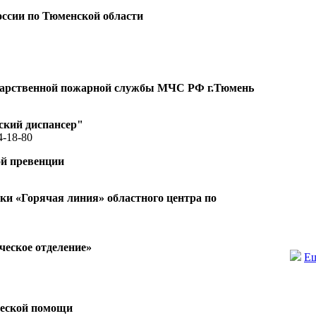
ссии по Тюменской области
ударственной пожарной службы МЧС РФ г.Тюмень
ский диспансер"
4-18-80
ой превенции
и «Горячая линия» областного центра по
еское отделение»
Ещ
ческой помощи