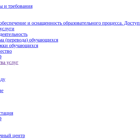
ы и требования
обеспечение и оснащенность образовательного процесса. Доступ
услуги
деятельность
ма (перевода) обучающихся
ржки обучающихся
ество
О
ва услуг
иду
ие
стация
О
чный центр