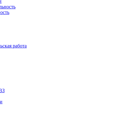
й
льность
ость
ьская работа
ВЗ
ии