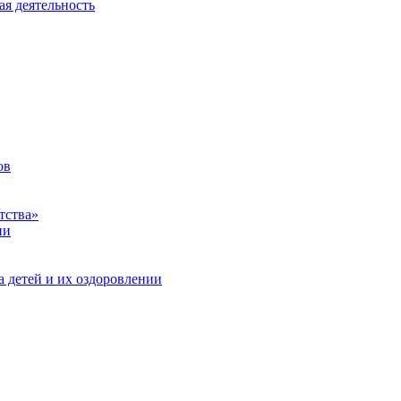
ая деятельность
ов
тства»
ии
а детей и их оздоровлении