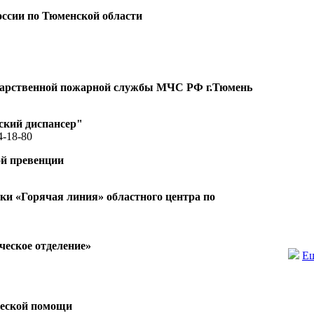
ссии по Тюменской области
ударственной пожарной службы МЧС РФ г.Тюмень
ский диспансер"
4-18-80
ой превенции
и «Горячая линия» областного центра по
еское отделение»
Ещ
ческой помощи