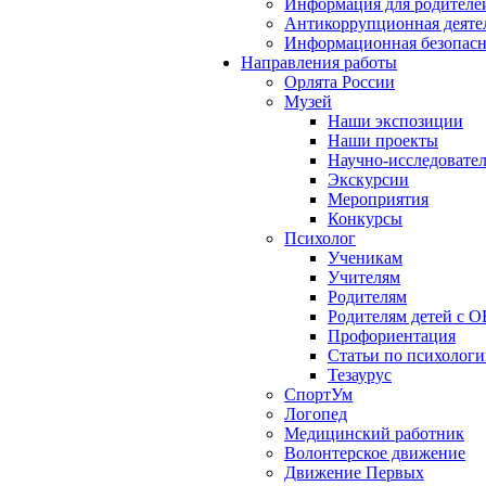
Информация для родителе
Антикоррупционная деяте
Информационная безопасн
Направления работы
Орлята России
Музей
Наши экспозиции
Наши проекты
Научно-исследовател
Экскурсии
Мероприятия
Конкурсы
Психолог
Ученикам
Учителям
Родителям
Родителям детей с О
Профориентация
Статьи по психолог
Тезаурус
СпортУм
Логопед
Медицинский работник
Волонтерское движение
Движение Первых