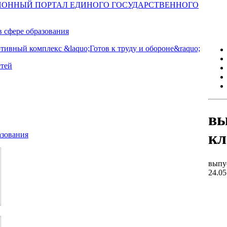
вы
кл
выпу
24.05