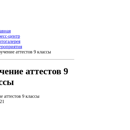
авная
есс-центр
тогалерея
роприятия
учение аттестов 9 классы
чение аттестов 9
ссы
е аттестов 9 классы
021