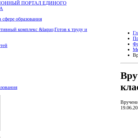
Гл
Пр
Фо
Ме
Вр
Вру
кла
Вручени
19.06.2