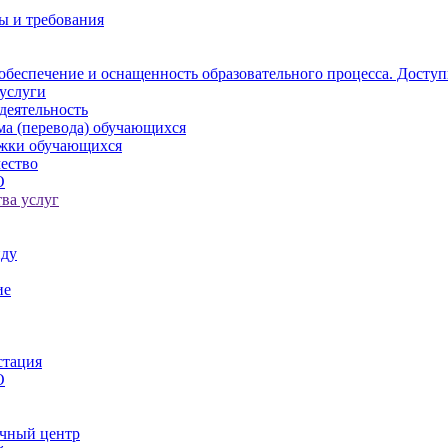
ы и требования
обеспечение и оснащенность образовательного процесса. Доступ
услуги
деятельность
ма (перевода) обучающихся
ржки обучающихся
ество
О
ва услуг
иду
ие
стация
О
чный центр