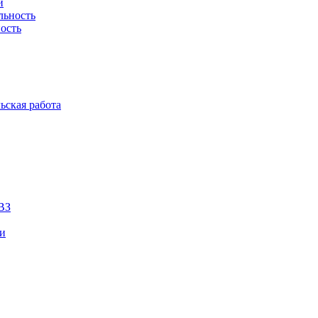
й
льность
ость
ьская работа
ВЗ
ии