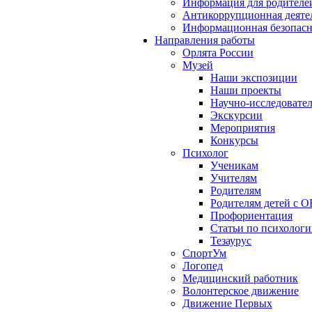
Информация для родителе
Антикоррупционная деяте
Информационная безопасн
Направления работы
Орлята России
Музей
Наши экспозиции
Наши проекты
Научно-исследовател
Экскурсии
Мероприятия
Конкурсы
Психолог
Ученикам
Учителям
Родителям
Родителям детей с О
Профориентация
Статьи по психолог
Тезаурус
СпортУм
Логопед
Медицинский работник
Волонтерское движение
Движение Первых