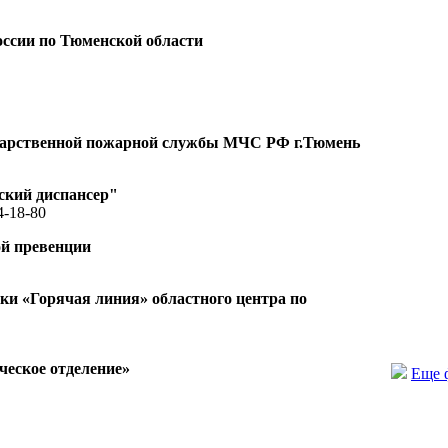
ссии по Тюменской области
ударственной пожарной службы МЧС РФ г.Тюмень
ский диспансер"
4-18-80
ой превенции
и «Горячая линия» областного центра по
еское отделение»
Еще 