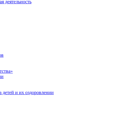
ая деятельность
ов
тства»
ии
а детей и их оздоровлении