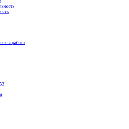
й
льность
ость
ьская работа
ВЗ
ии