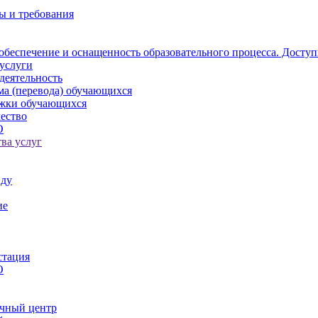
ы и требования
обеспечение и оснащенность образовательного процесса. Доступ
услуги
деятельность
ма (перевода) обучающихся
ржки обучающихся
ество
О
ва услуг
иду
ие
стация
О
чный центр