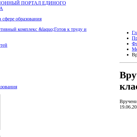
Гл
Пр
Фо
Ме
Вр
Вру
кла
Вручени
19.06.2