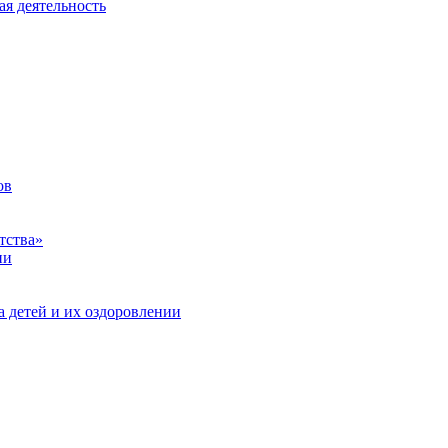
ая деятельность
ов
тства»
ии
а детей и их оздоровлении