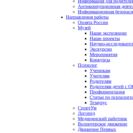
Информация для родителе
Антикоррупционная деяте
Информационная безопасн
Направления работы
Орлята России
Музей
Наши экспозиции
Наши проекты
Научно-исследовател
Экскурсии
Мероприятия
Конкурсы
Психолог
Ученикам
Учителям
Родителям
Родителям детей с О
Профориентация
Статьи по психолог
Тезаурус
СпортУм
Логопед
Медицинский работник
Волонтерское движение
Движение Первых