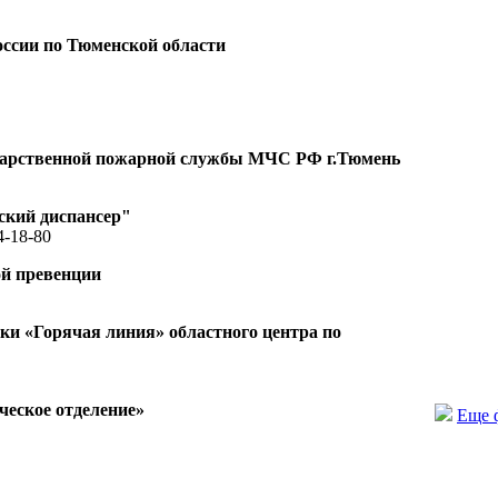
ссии по Тюменской области
ударственной пожарной службы МЧС РФ г.Тюмень
ский диспансер"
4-18-80
ой превенции
и «Горячая линия» областного центра по
еское отделение»
Еще 