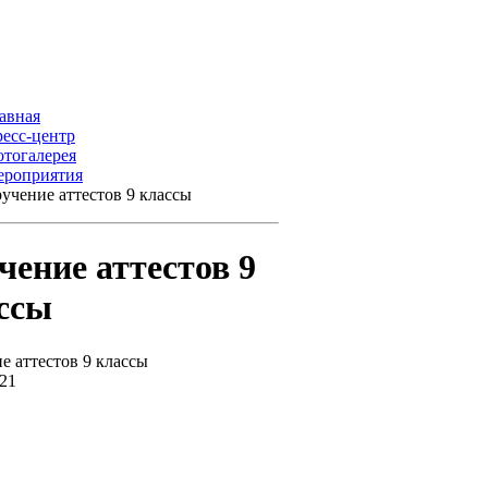
авная
есс-центр
тогалерея
роприятия
учение аттестов 9 классы
чение аттестов 9
ссы
е аттестов 9 классы
021