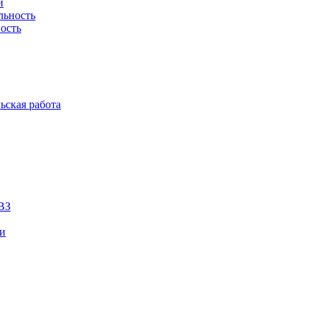
й
льность
ость
ьская работа
ВЗ
ии