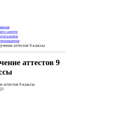
авная
есс-центр
тогалерея
роприятия
учение аттестов 9 классы
чение аттестов 9
ссы
е аттестов 9 классы
021