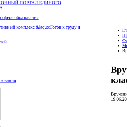
Гл
Пр
Фо
Ме
Вр
Вру
кла
Вручени
19.06.2