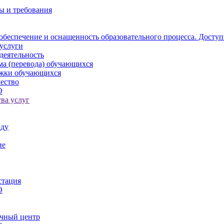
ы и требования
обеспечение и оснащенность образовательного процесса. Доступ
услуги
деятельность
ма (перевода) обучающихся
ржки обучающихся
ество
О
ва услуг
иду
ие
стация
О
чный центр