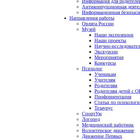
Информация для родителе
Антикоррупционная деяте
Информационная безопасн
Направления работы
Орлята России
Музей
Наши экспозиции
Наши проекты
Научно-исследовател
Экскурсии
Мероприятия
Конкурсы
Психолог
Ученикам
Учителям
Родителям
Родителям детей с О
Профориентация
Статьи по психолог
Тезаурус
СпортУм
Логопед
Медицинский работник
Волонтерское движение
Движение Первых