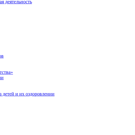
ая деятельность
ов
тства»
ии
а детей и их оздоровлении