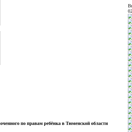
В
0
оченного по правам ребёнка в Тюменской области