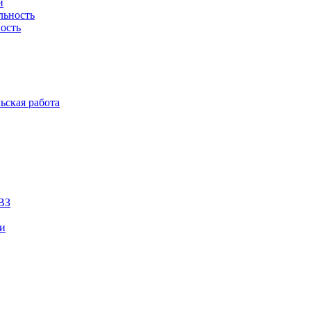
й
льность
ость
ьская работа
ВЗ
ии