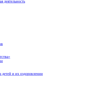
ая деятельность
ов
тства»
ии
а детей и их оздоровлении