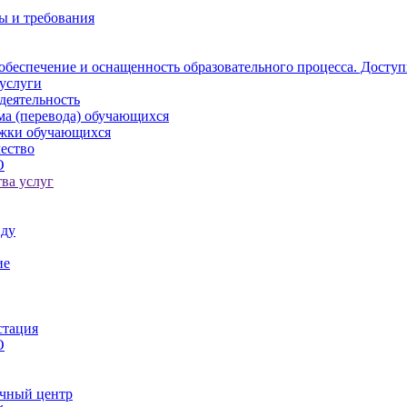
ы и требования
обеспечение и оснащенность образовательного процесса. Доступ
услуги
деятельность
ма (перевода) обучающихся
ржки обучающихся
ество
О
ва услуг
иду
ие
стация
О
чный центр