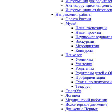
Информация для родителе
Антикоррупционная деяте
Информационная безопасн
Направления работы
Орлята России
Музей
Наши экспозиции
Наши проекты
Научно-исследовател
Экскурсии
Мероприятия
Конкурсы
Психолог
Ученикам
Учителям
Родителям
Родителям детей с О
Профориентация
Статьи по психолог
Тезаурус
СпортУм
Логопед
Медицинский работник
Волонтерское движение
Движение Первых