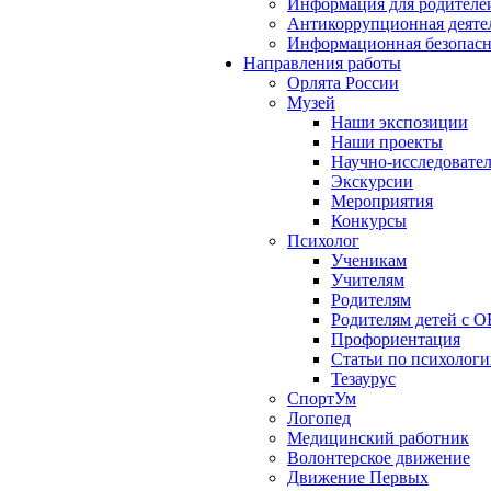
Информация для родителе
Антикоррупционная деяте
Информационная безопасн
Направления работы
Орлята России
Музей
Наши экспозиции
Наши проекты
Научно-исследовател
Экскурсии
Мероприятия
Конкурсы
Психолог
Ученикам
Учителям
Родителям
Родителям детей с О
Профориентация
Статьи по психолог
Тезаурус
СпортУм
Логопед
Медицинский работник
Волонтерское движение
Движение Первых