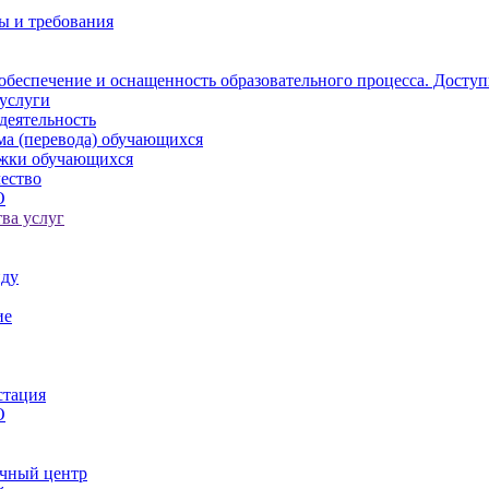
ы и требования
обеспечение и оснащенность образовательного процесса. Доступ
услуги
деятельность
ма (перевода) обучающихся
ржки обучающихся
ество
О
ва услуг
иду
ие
стация
О
чный центр