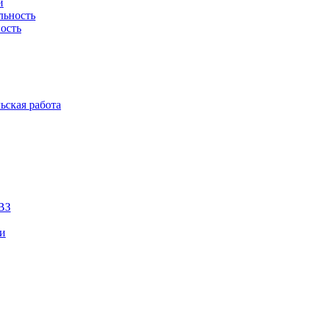
й
льность
ость
ьская работа
ВЗ
ии