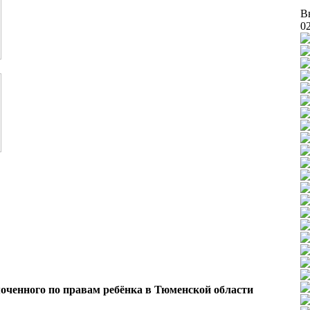
В
0
оченного по правам ребёнка в Тюменской области