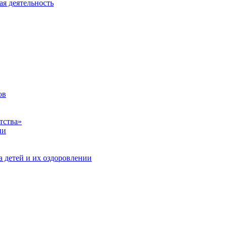
ая деятельность
ов
тства»
ии
а детей и их оздоровлении