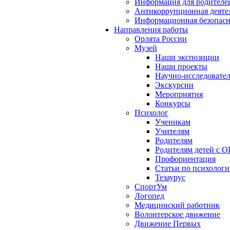
Информация для родителе
Антикоррупционная деяте
Информационная безопасн
Направления работы
Орлята России
Музей
Наши экспозиции
Наши проекты
Научно-исследовател
Экскурсии
Мероприятия
Конкурсы
Психолог
Ученикам
Учителям
Родителям
Родителям детей с О
Профориентация
Статьи по психолог
Тезаурус
СпортУм
Логопед
Медицинский работник
Волонтерское движение
Движение Первых