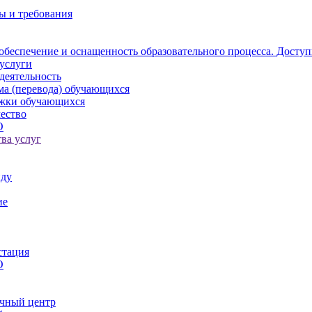
ы и требования
обеспечение и оснащенность образовательного процесса. Доступ
услуги
деятельность
ма (перевода) обучающихся
ржки обучающихся
ество
О
ва услуг
иду
ие
стация
О
чный центр