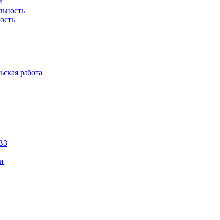
й
льность
ость
ьская работа
ВЗ
ии