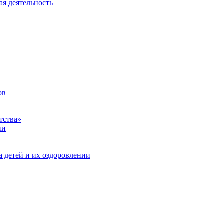
ая деятельность
ов
тства»
ии
а детей и их оздоровлении