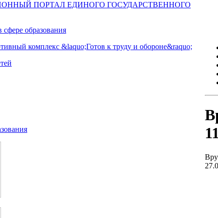
В
1
Вру
27.