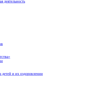
ая деятельность
ов
тства»
ии
а детей и их оздоровлении