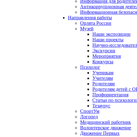
Информация для родителе
Антикоррупционная деяте
Информационная безопасн
Направления работы
Орлята России
Музей
Наши экспозиции
Наши проекты
Научно-исследовател
Экскурсии
Мероприятия
Конкурсы
Психолог
Ученикам
Учителям
Родителям
Родителям детей с О
Профориентация
Статьи по психолог
Тезаурус
СпортУм
Логопед
Медицинский работник
Волонтерское движение
Движение Первых