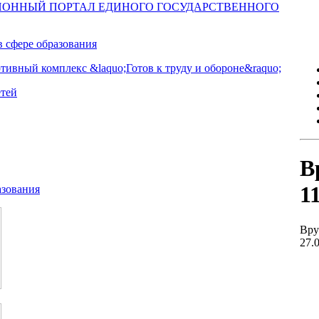
В
1
Вру
27.