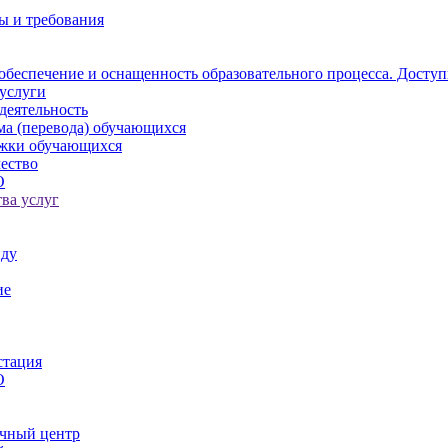
ы и требования
обеспечение и оснащенность образовательного процесса. Доступ
услуги
деятельность
ма (перевода) обучающихся
ржки обучающихся
ество
О
ва услуг
иду
ие
стация
О
чный центр