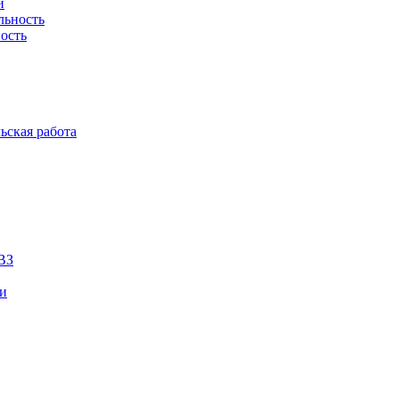
й
льность
ость
ьская работа
ВЗ
ии