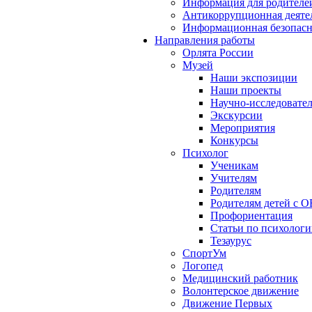
Информация для родителе
Антикоррупционная деяте
Информационная безопасн
Направления работы
Орлята России
Музей
Наши экспозиции
Наши проекты
Научно-исследовател
Экскурсии
Мероприятия
Конкурсы
Психолог
Ученикам
Учителям
Родителям
Родителям детей с О
Профориентация
Статьи по психолог
Тезаурус
СпортУм
Логопед
Медицинский работник
Волонтерское движение
Движение Первых