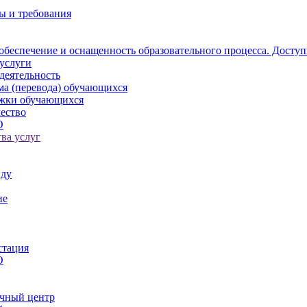
ы и требования
обеспечение и оснащенность образовательного процесса. Доступ
услуги
деятельность
ма (перевода) обучающихся
ржки обучающихся
ество
О
ва услуг
иду
ие
стация
О
чный центр