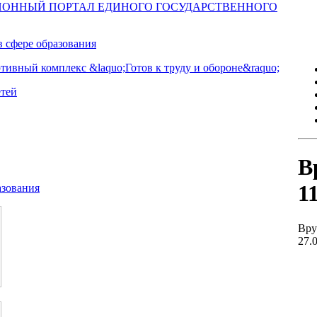
В
1
Вру
27.