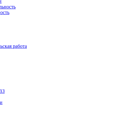
й
льность
ость
ьская работа
ВЗ
ии