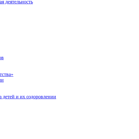
ая деятельность
ов
тства»
ии
а детей и их оздоровлении