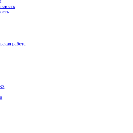
й
льность
ость
ьская работа
ВЗ
ии