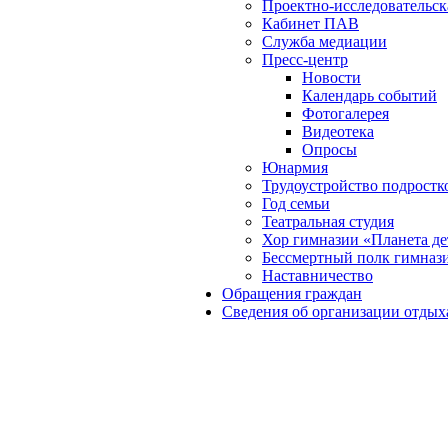
Проектно-исследовательск
Кабинет ПАВ
Служба медиации
Пресс-центр
Новости
Календарь событий
Фотогалерея
Видеотека
Опросы
Юнармия
Трудоустройство подростк
Год семьи
Театральная студия
Хор гимназии «Планета де
Бессмертный полк гимназ
Наставничество
Обращения граждан
Сведения об организации отдых