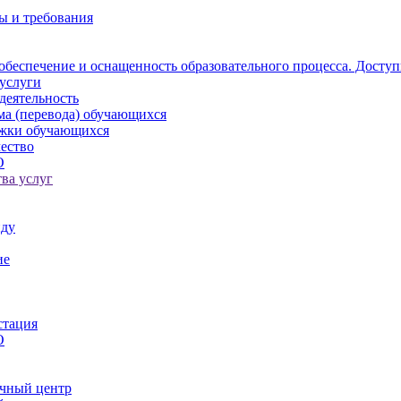
ы и требования
обеспечение и оснащенность образовательного процесса. Доступ
услуги
деятельность
ма (перевода) обучающихся
ржки обучающихся
ество
О
ва услуг
иду
ие
стация
О
чный центр