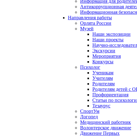
Информация для родителе
Антикоррупционная деяте
Информационная безопасн
Направления работы
Орлята России
Музей
Наши экспозиции
Наши проекты
Научно-исследовател
Экскурсии
Мероприятия
Конкурсы
Психолог
Ученикам
Учителям
Родителям
Родителям детей с О
Профориентация
Статьи по психолог
Тезаурус
СпортУм
Логопед
Медицинский работник
Волонтерское движение
Движение Первых