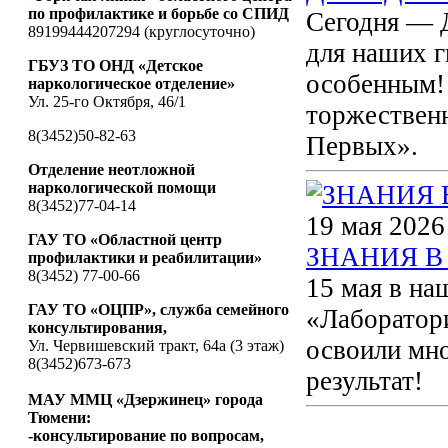
по профилактике и борьбе со СПИД
Сегодня — 
89199444207294 (круглосуточно)
для наших г
ГБУЗ ТО ОНД «Детское
особенным!
наркологическое отделение»
Ул. 25-го Октября, 46/1
торжествен
8(3452)50-82-63
Первых».
Отделение неотложной
наркологической помощи
8(3452)77-04-14
19 мая 2026
ГАУ ТО «Областной центр
ЗНАНИЯ В
профилактики и реабилитации»
8(3452) 77-00-66
15 мая в на
ГАУ ТО «ОЦПР», служба семейного
«Лаборатори
консультирования,
освоили мно
Ул. Червишевский тракт, 64а (3 этаж)
8(3452)673-673
результат!
МАУ ММЦ «Дзержинец» города
Тюмени:
-консультирование по вопросам,