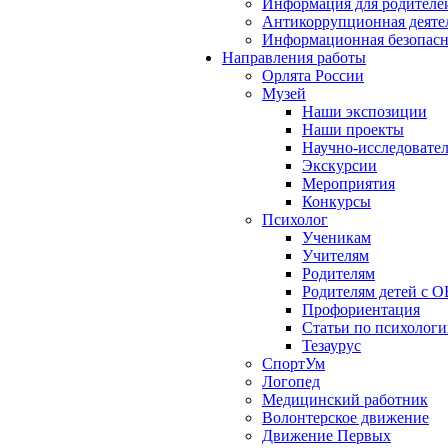
Информация для родителе
Антикоррупционная деяте
Информационная безопасн
Направления работы
Орлята России
Музей
Наши экспозиции
Наши проекты
Научно-исследовател
Экскурсии
Мероприятия
Конкурсы
Психолог
Ученикам
Учителям
Родителям
Родителям детей с О
Профориентация
Статьи по психолог
Тезаурус
СпортУм
Логопед
Медицинский работник
Волонтерское движение
Движение Первых