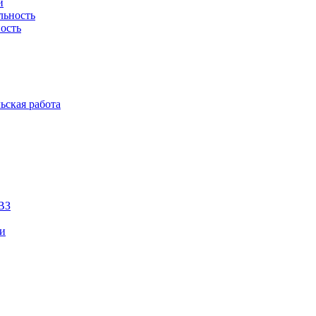
й
льность
ость
ьская работа
ВЗ
ии