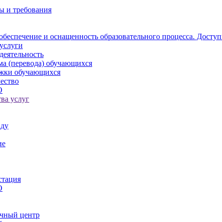
ы и требования
обеспечение и оснащенность образовательного процесса. Доступ
услуги
деятельность
ма (перевода) обучающихся
ржки обучающихся
ество
О
ва услуг
иду
ие
стация
О
чный центр