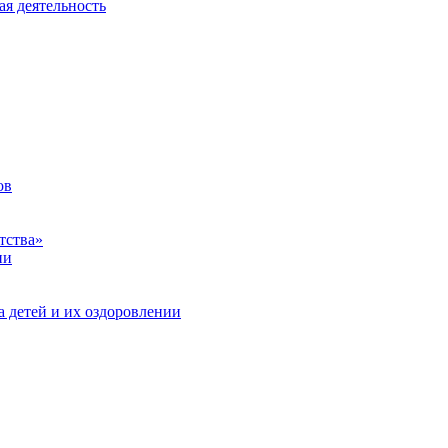
ая деятельность
ов
тства»
ии
а детей и их оздоровлении