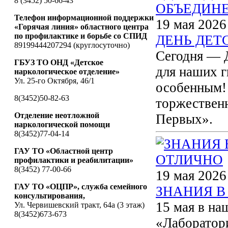
8 (3452) 50-66-43
Телефон информационной поддержки
19 мая 2026
«Горячая линия» областного центра
по профилактике и борьбе со СПИД
ДЕНЬ ДЕ
89199444207294 (круглосуточно)
Сегодня — 
ГБУЗ ТО ОНД «Детское
для наших г
наркологическое отделение»
Ул. 25-го Октября, 46/1
особенным!
8(3452)50-82-63
торжествен
Отделение неотложной
Первых».
наркологической помощи
8(3452)77-04-14
ГАУ ТО «Областной центр
профилактики и реабилитации»
8(3452) 77-00-66
19 мая 2026
ГАУ ТО «ОЦПР», служба семейного
ЗНАНИЯ В
консультирования,
15 мая в на
Ул. Червишевский тракт, 64а (3 этаж)
8(3452)673-673
«Лаборатори