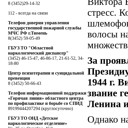
Виктора 
8 (3452)29-14-32
стресс. К
112 - всегда на связи
шлемофон.
Телефон доверия управления
государственной пожарной службы
волосы н
МЧС РФ г.Тюмень
8(3452) 59-05-49
множеств
ГБУЗ ТО "Областной
наркологический диспансер"
За прояв
(3452) 46-15-47, 46-86-17, 21-61-52, 34-
18-80
Президиу
Центр психотерапии и суицидальной
превенции
1944 г. 
8 (3452) 50-66-43
звание г
Телефон информационной поддержки
«Горячая линия» областного центра
Ленина и
по профилактике и борьбе со СПИД
89199444207294 (круглосуточно)
Однако на
ГБУЗ ТО ОНД «Детское
наркологическое отделение»