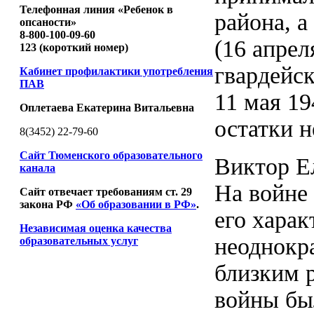
Телефонная линия «Ребенок в
района, а
опсаности»
8-800-100-09-60
(16 апрел
123 (короткий номер)
гвардейск
Кабинет профилактики употребления
ПАВ
11 мая 19
Оплетаева Екатерина Витальевна
остатки н
8(3452) 22-79-60
Сайт Тюменского образовательного
Виктор Е
канала
На войне
Сайт отвечает требованиям ст. 29
закона РФ
«Об образовании в РФ»
.
его харак
Независимая оценка качества
неоднокр
образовательных услуг
близким р
войны был