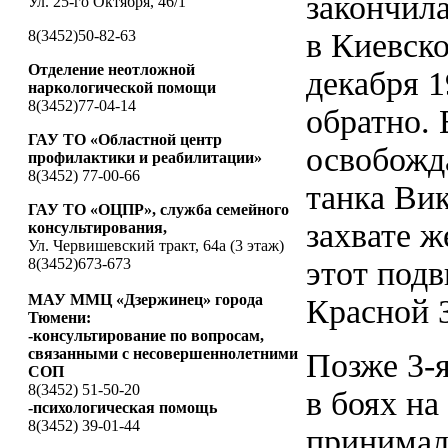
закончила
Ул. 25-го Октября, 46/1
8(3452)50-82-63
в Киевско
Отделение неотложной
декабря 1
наркологической помощи
8(3452)77-04-14
обратно. 
ГАУ ТО «Областной центр
освобожда
профилактики и реабилитации»
8(3452) 77-00-66
танка Вик
ГАУ ТО «ОЦПР», служба семейного
захвате 
консультирования,
Ул. Червишевский тракт, 64а (3 этаж)
8(3452)673-673
этот под
МАУ ММЦ «Дзержинец» города
Красной З
Тюмени:
-консультирование по вопросам,
связанными с несовершеннолетними
Позже 3-я
СОП
8(3452) 51-50-20
в боях на
-психологическая помощь
8(3452) 39-01-44
принимал