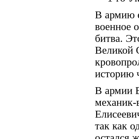
В армию е
военное 
битва. Эт
Великой 
кровопрол
историю 
В армии 
механик-в
Елисеевич
так как о
остался 