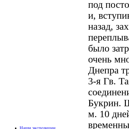
под пост
и, вступи
назад, з
переплыва
было зат
очень мно
Днепра тр
3-я Гв. Т
соединен
Букрин. Ш
м. 10 дн
временны
Наши экспозиции