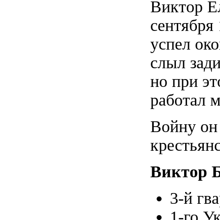
Виктор Ел
сентября 
успел ок
слыл зади
но при э
работал 
Войну он 
крестьян
Виктор Б
3-й гв
1-го У