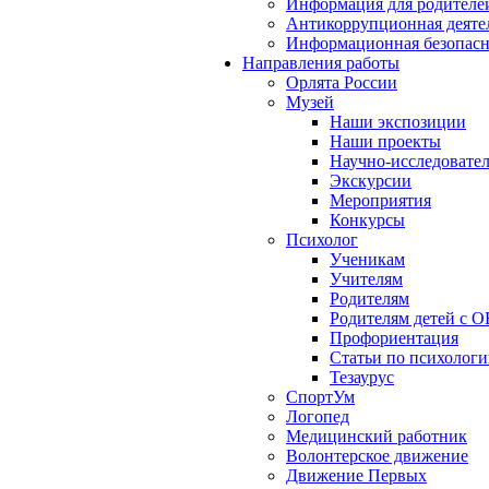
Информация для родителе
Антикоррупционная деяте
Информационная безопасн
Направления работы
Орлята России
Музей
Наши экспозиции
Наши проекты
Научно-исследовател
Экскурсии
Мероприятия
Конкурсы
Психолог
Ученикам
Учителям
Родителям
Родителям детей с О
Профориентация
Статьи по психолог
Тезаурус
СпортУм
Логопед
Медицинский работник
Волонтерское движение
Движение Первых