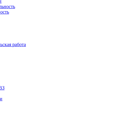
й
льность
ость
ьская работа
ВЗ
ии