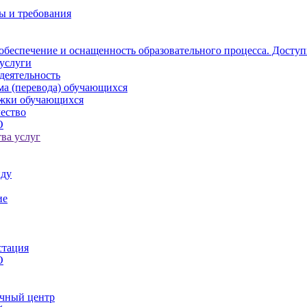
ы и требования
обеспечение и оснащенность образовательного процесса. Доступ
услуги
деятельность
ма (перевода) обучающихся
ржки обучающихся
ество
О
ва услуг
иду
ие
стация
О
чный центр