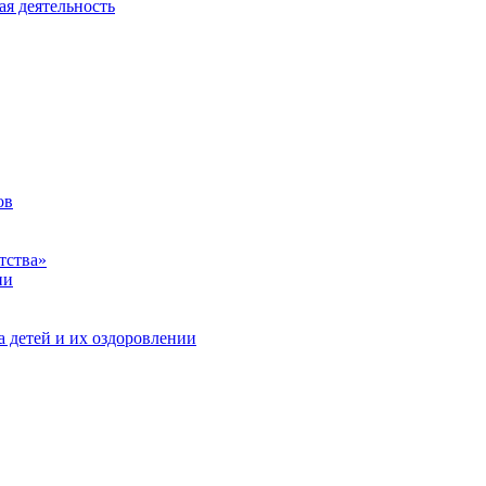
ая деятельность
ов
тства»
ии
а детей и их оздоровлении