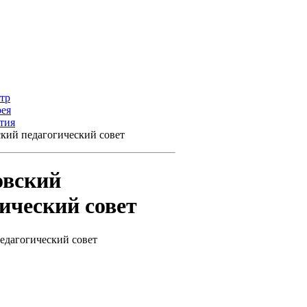
тр
рея
тия
кий педагогический совет
овский
ический совет
едагогический совет