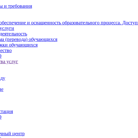
ы и требования
обеспечение и оснащенность образовательного процесса. Доступ
услуги
деятельность
ма (перевода) обучающихся
ржки обучающихся
ество
О
ва услуг
иду
ие
стация
О
чный центр