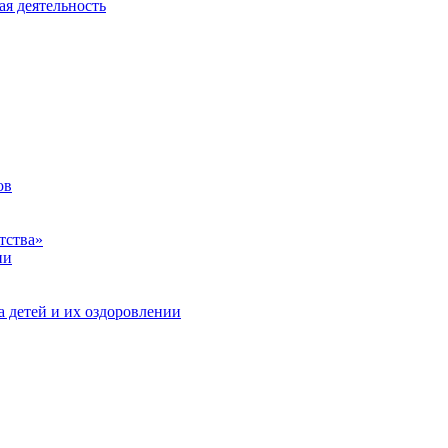
ая деятельность
ов
тства»
ии
а детей и их оздоровлении