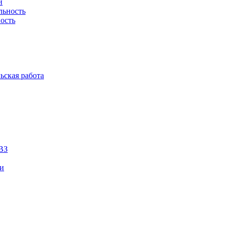
й
льность
ость
ьская работа
ВЗ
ии