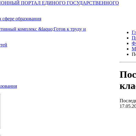
Г
П
Ф
М
П
Пос
кла
Последн
17.05.2