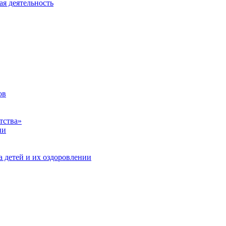
ая деятельность
ов
тства»
ии
а детей и их оздоровлении