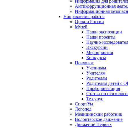
Информация для родителе
Антикоррупционная деяте
Информационная безопасн
Направления работы
Орлята России
Музей
Наши экспозиции
Наши проекты
Научно-исследовател
Экскурсии
Мероприятия
Конкурсы
Психолог
Ученикам
Учителям
Родителям
Родителям детей с О
Профориентация
Статьи по психолог
Тезаурус
СпортУм
Логопед
Медицинский работник
Волонтерское движение
Движение Первых