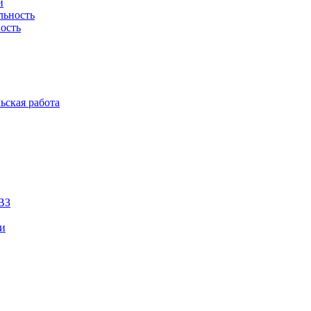
й
льность
ость
ьская работа
ВЗ
ии