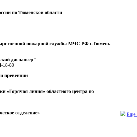
ссии по Тюменской области
ударственной пожарной службы МЧС РФ г.Тюмень
ский диспансер"
4-18-80
ой превенции
и «Горячая линия» областного центра по
еское отделение»
Еще 