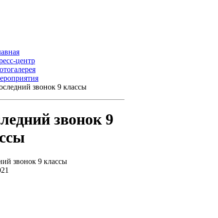
лавная
ресс-центр
отогалерея
ероприятия
оследний звонок 9 классы
ледний звонок 9
ссы
ий звонок 9 классы
021