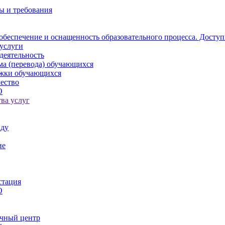
ы и требования
обеспечение и оснащенность образовательного процесса. Доступ
услуги
деятельность
ма (перевода) обучающихся
ржки обучающихся
ество
О
ва услуг
иду
ие
стация
О
чный центр