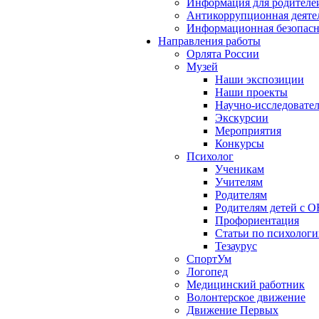
Информация для родителе
Антикоррупционная деяте
Информационная безопасн
Направления работы
Орлята России
Музей
Наши экспозиции
Наши проекты
Научно-исследовател
Экскурсии
Мероприятия
Конкурсы
Психолог
Ученикам
Учителям
Родителям
Родителям детей с О
Профориентация
Статьи по психолог
Тезаурус
СпортУм
Логопед
Медицинский работник
Волонтерское движение
Движение Первых