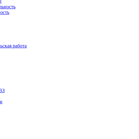
й
льность
ость
ьская работа
ВЗ
ии