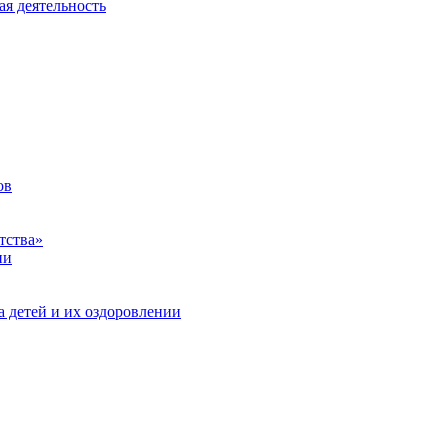
ая деятельность
ов
тства»
ии
а детей и их оздоровлении