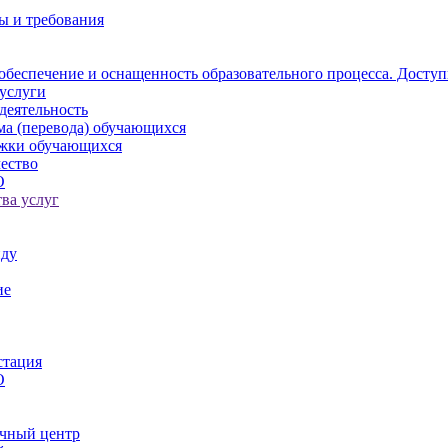
ы и требования
обеспечение и оснащенность образовательного процесса. Доступ
услуги
деятельность
ма (перевода) обучающихся
ржки обучающихся
ество
О
ва услуг
иду
ие
стация
О
чный центр