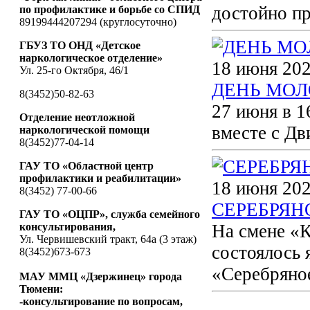
достойно пр
по профилактике и борьбе со СПИД
89199444207294 (круглосуточно)
ГБУЗ ТО ОНД «Детское
наркологическое отделение»
18 июня 202
Ул. 25-го Октября, 46/1
ДЕНЬ МО
8(3452)50-82-63
27 июня в 1
Отделение неотложной
вместе с Д
наркологической помощи
8(3452)77-04-14
ГАУ ТО «Областной центр
профилактики и реабилитации»
18 июня 202
8(3452) 77-00-66
СЕРЕБРЯН
ГАУ ТО «ОЦПР», служба семейного
консультирования,
На смене «К
Ул. Червишевский тракт, 64а (3 этаж)
состоялось 
8(3452)673-673
«Серебряно
МАУ ММЦ «Дзержинец» города
Тюмени:
-консультирование по вопросам,