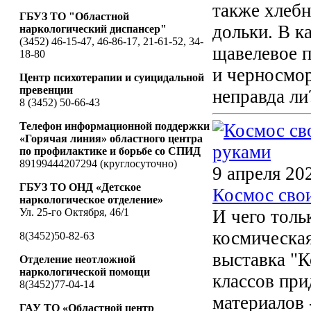
также хлебн
ГБУЗ ТО "Областной
дольки. В к
наркологический диспансер"
(3452) 46-15-47, 46-86-17, 21-61-52, 34-
щавелевое п
18-80
и черносмор
Центр психотерапии и суицидальной
превенции
неправда ли
8 (3452) 50-66-43
Телефон информационной поддержки
«Горячая линия» областного центра
по профилактике и борьбе со СПИД
89199444207294 (круглосуточно)
9 апреля 20
ГБУЗ ТО ОНД «Детское
Космос сво
наркологическое отделение»
Ул. 25-го Октября, 46/1
И чего толь
космическая
8(3452)50-82-63
выставка "
Отделение неотложной
наркологической помощи
классов при
8(3452)77-04-14
материалов -
ГАУ ТО «Областной центр