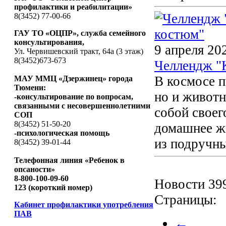
профилактики и реабилитации»
8(3452) 77-00-66
ГАУ ТО «ОЦПР», служба семейного
консультирования,
9 апреля 20
Ул. Червишевский тракт, 64а (3 этаж)
8(3452)673-673
Челлендж "
В космосе п
МАУ ММЦ «Дзержинец» города
Тюмени:
но и животн
-консультирование по вопросам,
связанными с несовершеннолетними
собой своег
СОП
8(3452) 51-50-20
домашнее ж
-психологическая помощь
из подручны
8(3452) 39-01-44
Телефонная линия «Ребенок в
опсаности»
8-800-100-09-60
Новости 399
123 (короткий номер)
Страницы:
Кабинет профилактики употребления
ПАВ
←