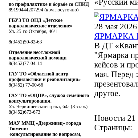
«Русский м
по профилактике и борьбе со СПИД
89199444207294 (круглосуточно)
ГБУЗ ТО ОНД «Детское
28 мая 2026
наркологическое отделение»
Ул. 25-го Октября, 46/1
ЯРМАРКА 
8(3452)50-82-63
В ДТ «Кван
Отделение неотложной
"Ярмарка пр
наркологической помощи
кейсов и пр
8(3452)77-04-14
мая. Перед 
ГАУ ТО «Областной центр
профилактики и реабилитации»
презентовал
8(3452) 77-00-66
другое.
ГАУ ТО «ОЦПР», служба семейного
консультирования,
Ул. Червишевский тракт, 64а (3 этаж)
8(3452)673-673
Новости 21 
МАУ ММЦ «Дзержинец» города
Страницы:
Тюмени:
-консультирование по вопросам,