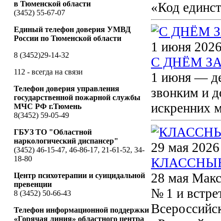
в Тюменской области
«Код единст
(3452) 55-67-07
Единый телефон доверия УМВД
России по Тюменской области
1 июня 2026
8 (3452)29-14-32
С ДНЁМ З
112 - всегда на связи
1 июня — де
Телефон доверия управления
звонким и д
государственной пожарной службы
искренних м
МЧС РФ г.Тюмень
8(3452) 59-05-49
ГБУЗ ТО "Областной
наркологический диспансер"
29 мая 2026
(3452) 46-15-47, 46-86-17, 21-61-52, 34-
18-80
КЛАССНЫЕ
28 мая Мак
Центр психотерапии и суицидальной
превенции
№ 1 и встре
8 (3452) 50-66-43
Всероссийс
Телефон информационной поддержки
«Горячая линия» областного центра