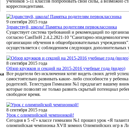
учеников 5-11 классов попробовать свои силы, а возможно с
корреспондентами.
9 сентября 2015 года
Здравствуй, школа! Памятка родителям первоклассника
Существует система требований и рекомендаций по организ
согласно СанПиН 2.4.2.2821-10 "Санитарно-эпидемиологичес
организации обучения в общеобразовательных учреждениях".
осуществляется с соблюдением следующих дополнительных т
8 сентября 2015 года
Обзор кружков и секций на 2015-2016 учебные года (видео)
Все родители без исключения хотят видеть своих детей усп
ка
самостоятельно развивать какие- либо способности у ребенка 
родителей. Телестудия Гимназии №1 предлагает вашему вним
которые позволят не только развить скрытый потенциал ребен
свободное время.
8 сентября 2015 года
Урок с олимпийской чемпионкой!
Сегодня в 5 «Г» классе гимназии №1 прошел урок «Я талант
олимпийская чемпионка XVII зимних Олимпийских игр в Ли