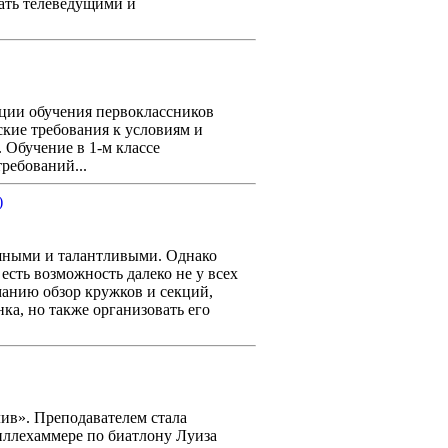
тать телеведущими и
ации обучения первоклассников
кие требования к условиям и
 Обучение в 1-м классе
ребований...
ешными и талантливыми. Однако
есть возможность далеко не у всех
анию обзор кружков и секций,
ка, но также организовать его
лив». Преподавателем стала
ллехаммере по биатлону Луиза