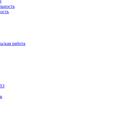
й
льность
ость
ьская работа
ВЗ
ии