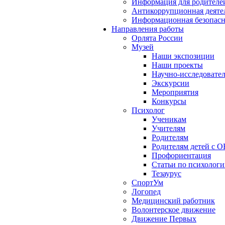
Информация для родителе
Антикоррупционная деяте
Информационная безопасн
Направления работы
Орлята России
Музей
Наши экспозиции
Наши проекты
Научно-исследовател
Экскурсии
Мероприятия
Конкурсы
Психолог
Ученикам
Учителям
Родителям
Родителям детей с О
Профориентация
Статьи по психолог
Тезаурус
СпортУм
Логопед
Медицинский работник
Волонтерское движение
Движение Первых