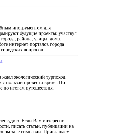
добным инструментом для
рмируют будущие проекты: участвуя
города, района, улицы, дома.
оте интернет-порталов города
 городских вопросов.
в ждал экологический турпоход.
 с пользой провести время. По
е по итогам путешествия.
.
елестудию. Если Вам интересно
вости, писать статьи, публикации на
ктовом зале гимназии. Приглашаем