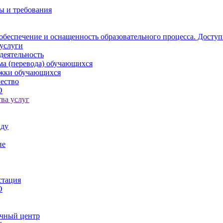
ы и требования
обеспечение и оснащенность образовательного процесса. Доступ
услуги
деятельность
ма (перевода) обучающихся
ржки обучающихся
ество
О
ва услуг
иду
ие
стация
О
чный центр