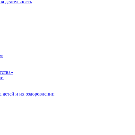
ая деятельность
ов
тства»
ии
а детей и их оздоровлении