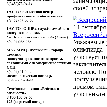
занимающие 
8(3452)77-04-14
своей возра
ГАУ ТО «Областной центр
профилактики и реабилитации»
8(3452) 77-00-66
14 сентября
ГАУ ТО «ОЦПР», служба семейного
консультирования,
Всероссийс
Ул. Червишевский тракт, 64а (3 этаж)
Уважаемые у
8(3452)673-673
олимпиада -
МАУ ММЦ «Дзержинец» города
Тюмени:
участвует о
-консультирование по вопросам,
заключитель
связанными с несовершеннолетними
СОП
человек. П
8(3452) 51-50-20
-психологическая помощь
поступления
8(3452) 39-01-44
прямом смыс
Телефонная линия «Ребенок в
участникам 
опсаности»
8-800-100-09-60
123 (короткий номер)