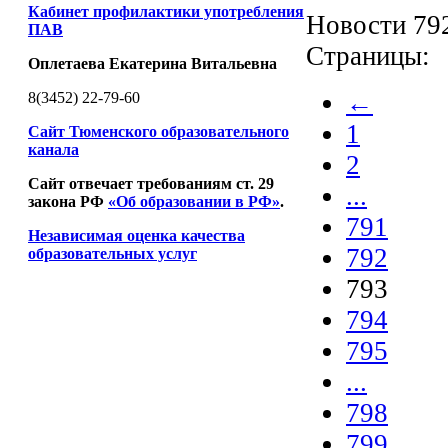
Кабинет профилактики употребления
Новости 792
ПАВ
Страницы:
Оплетаева Екатерина Витальевна
←
8(3452) 22-79-60
1
Сайт Тюменского образовательного
канала
2
Сайт отвечает требованиям ст. 29
...
закона РФ
«Об образовании в РФ»
.
791
Независимая оценка качества
792
образовательных услуг
793
794
795
...
798
799