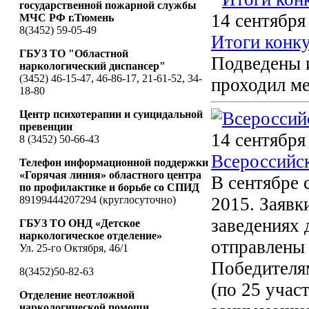
государственной пожарной службы
14 сентября
МЧС РФ г.Тюмень
8(3452) 59-05-49
Итоги конк
ГБУЗ ТО "Областной
Подведены 
наркологический диспансер"
(3452) 46-15-47, 46-86-17, 21-61-52, 34-
проходил ме
18-80
Центр психотерапии и суицидальной
превенции
14 сентября
8 (3452) 50-66-43
Всероссийс
Телефон информационной поддержки
«Горячая линия» областного центра
В сентябре 
по профилактике и борьбе со СПИД
89199444207294 (круглосуточно)
2015. Заявк
заведениях 
ГБУЗ ТО ОНД «Детское
наркологическое отделение»
отправлены 
Ул. 25-го Октября, 46/1
Победителям
8(3452)50-82-63
(по 25 учас
Отделение неотложной
наркологической помощи