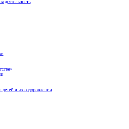
ая деятельность
ов
тства»
ии
а детей и их оздоровлении