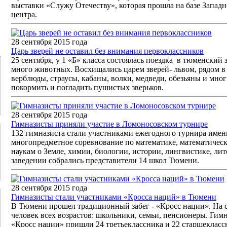
выставки «Служу Отечеству», которая прошла на базе Запа
центра.
28 сентября 2015 года
Царь зверей не оставил без внимания первоклассников
25 сентября, у 1 «Б» класса состоялась поездка в тюменский 
много животных. Восхищались царем зверей- львом, рядом в 
верблюды, страусы, кабаны, волки, медведи, обезьяны и мно
покормить и погладить пушистых зверьков.
28 сентября 2015 года
Гимназисты приняли участие в Ломоносовском турнире
132 гимназиста стали участниками ежегодного турнира имен
многопредметное соревнование по математике, математическ
наукам о Земле, химии, биологии, истории, лингвистике, лит
заведении собрались представители 14 школ Тюмени.
28 сентября 2015 года
Гимназисты стали участниками «Кросса наций» в Тюмени
В Тюмени прошел традиционный забег - «Кросс нации». На 
человек всех возрастов: школьники, семьи, пенсионеры. Гимн
«Кросс нации» пришли 24 третьеклассника и 22 старшекласс