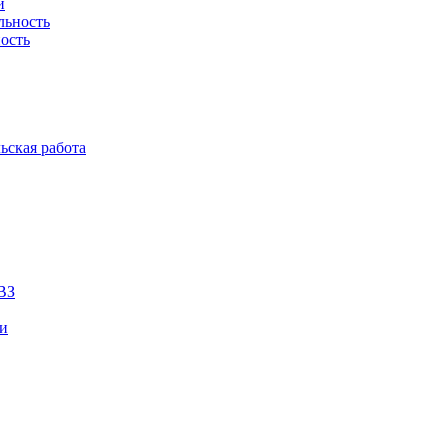
й
льность
ость
ьская работа
ВЗ
ии