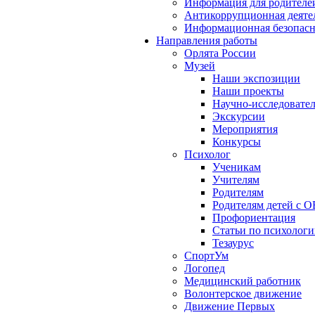
Информация для родителе
Антикоррупционная деяте
Информационная безопасн
Направления работы
Орлята России
Музей
Наши экспозиции
Наши проекты
Научно-исследовател
Экскурсии
Мероприятия
Конкурсы
Психолог
Ученикам
Учителям
Родителям
Родителям детей с О
Профориентация
Статьи по психолог
Тезаурус
СпортУм
Логопед
Медицинский работник
Волонтерское движение
Движение Первых