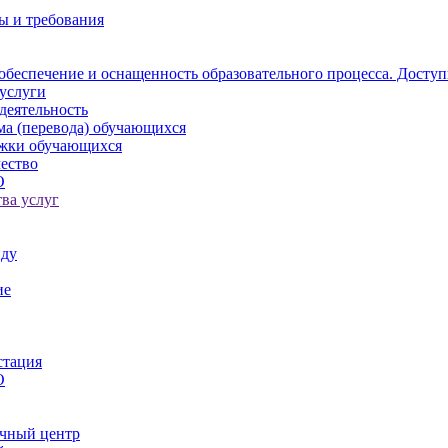
ы и требования
обеспечение и оснащенность образовательного процесса. Доступ
услуги
деятельность
ма (перевода) обучающихся
ржки обучающихся
ество
О
ва услуг
иду
ие
стация
О
чный центр