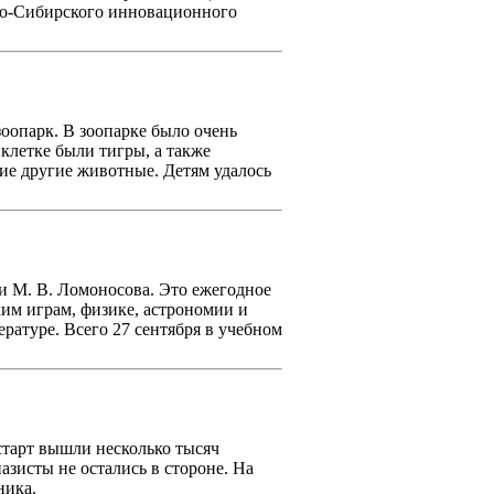
дно-Сибирского инновационного
зоопарк. В зоопарке было очень
клетке были тигры, а также
гие другие животные. Детям удалось
и М. В. Ломоносова. Это ежегодное
им играм, физике, астрономии и
ературе. Всего 27 сентября в учебном
старт вышли несколько тысяч
азисты не остались в стороне. На
ника.