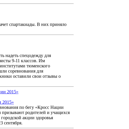
ачет спартакиады. В них приняло
сть надеть спецодежду для
зисты 9-11 классов. Им
 институтами тюменского
шли соревнования для
кники оставили свои отзывы о
и 2015»
евнования по бегу «Кросс Нации
 и призывают родителей и учащихся
 городской акции здоровья
3 сентября.