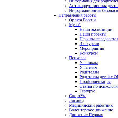
Информация для родителе
Антикоррупционная деяте
Информационная безопасн
Направления работы
Орлята России
Музей
Наши экспозиции
Наши проекты
Научно-исследовател
Экскурсии
Мероприятия
Конкурсы
Психолог
Ученикам
Учителям
Родителям
Родителям детей с О
Профориентация
Статьи по психолог
Тезаурус
СпортУм
Логопед
Медицинский работник
Волонтерское движение
Движение Первых