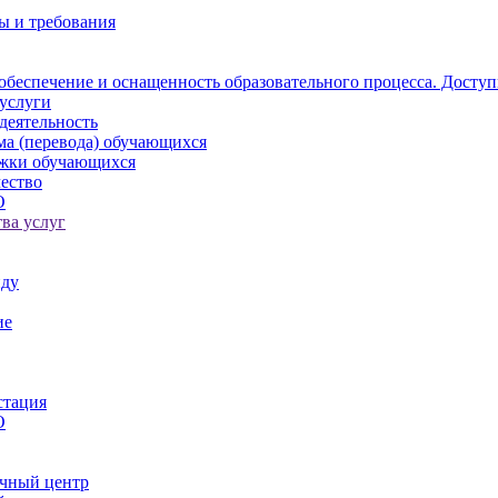
ы и требования
обеспечение и оснащенность образовательного процесса. Доступ
услуги
деятельность
ма (перевода) обучающихся
ржки обучающихся
ество
О
ва услуг
иду
ие
стация
О
чный центр