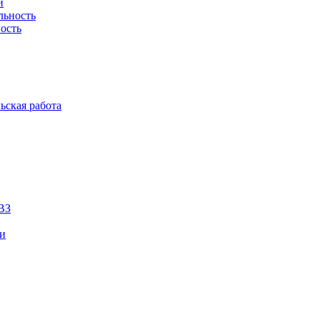
й
льность
ость
ьская работа
ВЗ
ии