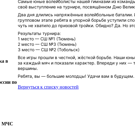
Самые юные волейболисты нашей гимназии из команд
своё выступление на турнире, посвящённом Дню Вели
Два дня длились напряжённые волейбольные баталии. 
групповом этапе ребята в упорной борьбе уступили спо
чуть не хватило до призовой тройки. Обидно? Да. Но эт
Результаты турнира:
1 место — СШ №1 (Тюмень)
2 место — СШ №3 (Тюмень)
3 место — СШ №2 (Тобольск)
Все игры прошли в честной, жёсткой борьбе. Наши юны
ка в
за каждый мяч и показали характер. Впереди у них — 
вершины.
Ребята, вы — большие молодцы! Удачи вам в будущем.
ссии по
Вернуться к списку новостей
бы МЧС