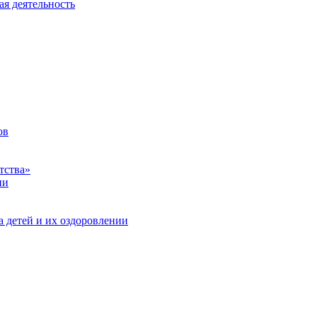
ая деятельность
ов
тства»
ии
а детей и их оздоровлении