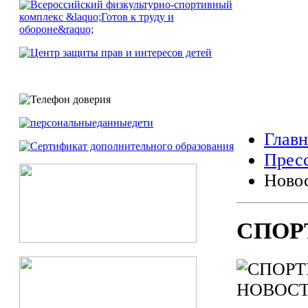
Главн
Прес
Ново
СПОР