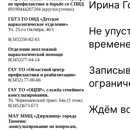
Ирина Г
по профилактике и борьбе со СПИД
89199444207294 (круглосуточно)
ГБУЗ ТО ОНД «Детское
наркологическое отделение»
Не упус
Ул. 25-го Октября, 46/1
8(3452)50-82-63
времене
Отделение неотложной
наркологической помощи
8(3452)77-04-14
Записыв
ГАУ ТО «Областной центр
профилактики и реабилитации»
огранич
8(3452) 77-00-66
ГАУ ТО «ОЦПР», служба семейного
консультирования,
Ул. Червишевский тракт, 64а (3 этаж)
8(3452)673-673
Ждём вс
МАУ ММЦ «Дзержинец» города
Тюмени:
-консультирование по вопросам,