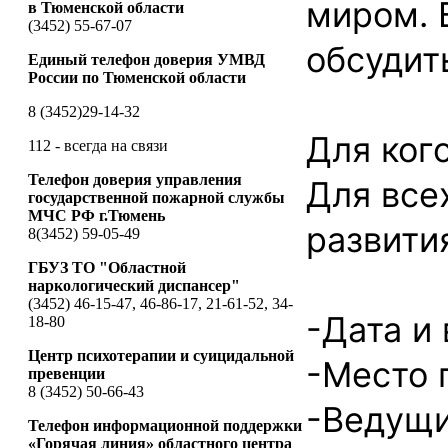
миром. 
в Тюменской области
(3452) 55-67-07
обсудит
Единый телефон доверия УМВД
России по Тюменской области
8 (3452)29-14-32
Для ког
112 - всегда на связи
Телефон доверия управления
Для все
государственной пожарной службы
МЧС РФ г.Тюмень
развития
8(3452) 59-05-49
ГБУЗ ТО "Областной
наркологический диспансер"
(3452) 46-15-47, 46-86-17, 21-61-52, 34-
-Дата и 
18-80
Центр психотерапии и суицидальной
-Место п
превенции
8 (3452) 50-66-43
-Ведущи
Телефон информационной поддержки
«Горячая линия» областного центра