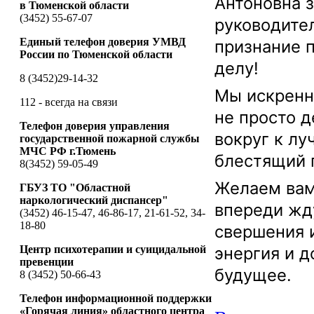
Антоновна 
в Тюменской области
(3452) 55-67-07
руководите
Единый телефон доверия УМВД
признание 
России по Тюменской области
делу!
8 (3452)29-14-32
Мы искренн
112 - всегда на связи
не просто 
Телефон доверия управления
вокруг к лу
государственной пожарной службы
МЧС РФ г.Тюмень
блестящий 
8(3452) 59-05-49
Желаем вам
ГБУЗ ТО "Областной
наркологический диспансер"
впереди жд
(3452) 46-15-47, 46-86-17, 21-61-52, 34-
18-80
свершения 
Центр психотерапии и суицидальной
энергия и д
превенции
будущее.
8 (3452) 50-66-43
Телефон информационной поддержки
«Горячая линия» областного центра