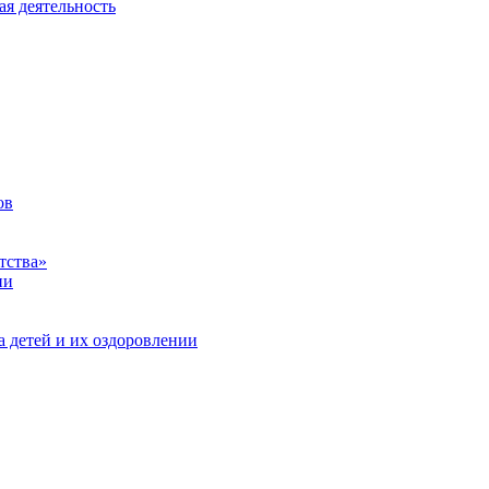
ая деятельность
ов
тства»
ии
а детей и их оздоровлении