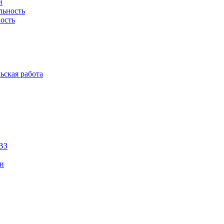
й
льность
ость
ьская работа
ВЗ
ии