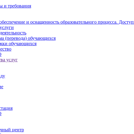
ы и требования
обеспечение и оснащенность образовательного процесса. Доступ
услуги
деятельность
ма (перевода) обучающихся
ржки обучающихся
ество
О
ва услуг
иду
ие
стация
О
чный центр