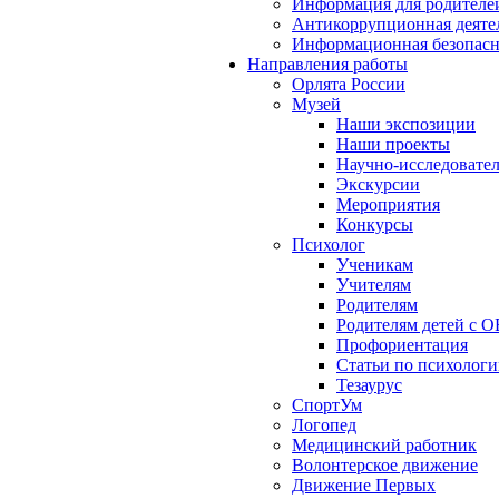
Информация для родителе
Антикоррупционная деяте
Информационная безопасн
Направления работы
Орлята России
Музей
Наши экспозиции
Наши проекты
Научно-исследовател
Экскурсии
Мероприятия
Конкурсы
Психолог
Ученикам
Учителям
Родителям
Родителям детей с О
Профориентация
Статьи по психолог
Тезаурус
СпортУм
Логопед
Медицинский работник
Волонтерское движение
Движение Первых