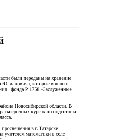
й
ласти были переданы на хранение
а Юлиановича, которые вошли в
ния - фонда Р-1758 «Заслуженные
 района Новосибирской области. В
краткосрочных курсах по подготовке
ласса.
 просвещения в г. Татарске
л учителем математики в селе