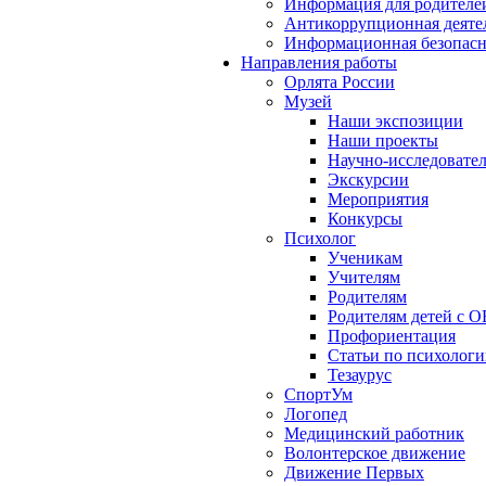
Информация для родителе
Антикоррупционная деяте
Информационная безопасн
Направления работы
Орлята России
Музей
Наши экспозиции
Наши проекты
Научно-исследовател
Экскурсии
Мероприятия
Конкурсы
Психолог
Ученикам
Учителям
Родителям
Родителям детей с О
Профориентация
Статьи по психолог
Тезаурус
СпортУм
Логопед
Медицинский работник
Волонтерское движение
Движение Первых