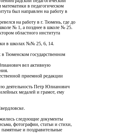
 Ленинградский педагогический
м математики в педагогическом
итута был направлен на работу в
велся на работу в г. Тюмень, где до
школе № 1, а позднее в школе № 25.
ктором областного института
ки в школах №№ 25, 6, 14.
х в Тюменском государственном
Юлианович вел активную
ния.
щественной приемной редакции
ную деятельность Петр Юлианович
илейных медалей и грамот, ему
Свердловске.
ожились следующие документы
сьма, фотографии, статьи и стихи,
 памятные и поздравительные