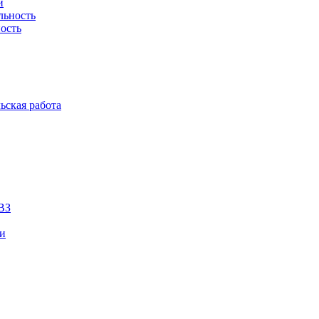
й
льность
ость
ьская работа
ВЗ
ии