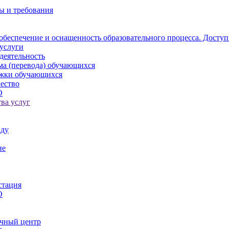
ы и требования
обеспечение и оснащенность образовательного процесса. Доступ
услуги
деятельность
ма (перевода) обучающихся
ржки обучающихся
ество
О
ва услуг
иду
ие
стация
О
чный центр