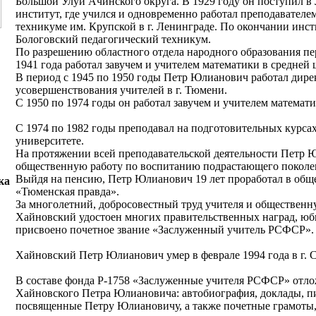
Большой Улуй Ачинского округа. В 1929 году он поступил в
институт, где учился и одновременно работал преподавателе
техникуме им. Крупской в г. Ленинграде. По окончании инст
Бологовский педагогический техникум.
По разрешению областного отдела народного образования пере
1941 года работал завучем и учителем математики в средней 
В период с 1945 по 1950 годы Петр Юлианович работал дире
усовершенствования учителей в г. Тюмени.
С 1950 по 1974 годы он работал завучем и учителем математи
С 1974 по 1982 годы преподавал на подготовительных курса
университете.
На протяжении всей преподавательской деятельности Петр 
общественную работу по воспитанию подрастающего поколе
Выйдя на пенсию, Петр Юлианович 19 лет проработал в об
ка
«Тюменская правда».
За многолетний, добросовестный труд учителя и обществен
Хайновский удостоен многих правительственных наград, юб
присвоено почетное звание «Заслуженный учитель РСФСР».
Хайновский Петр Юлианович умер в феврале 1994 года в г. 
В составе фонда Р-1758 «Заслуженные учителя РСФСР» отл
Хайновского Петра Юлиановича: автобиография, доклады, пи
посвященные Петру Юлиановичу, а также почетные грамоты,