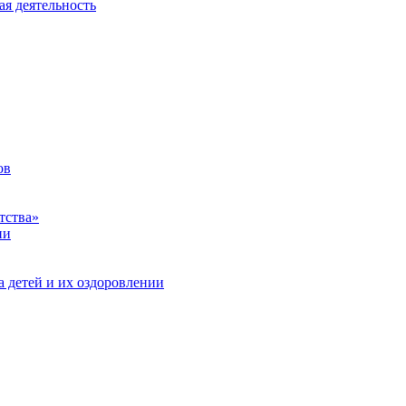
ая деятельность
ов
тства»
ии
а детей и их оздоровлении