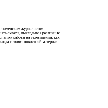
 с тюменским журналистом
нять охваты, выкладывая различные
 опытом работы на телевидении, как
оманда готовит новостной материал.