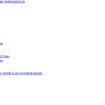
ая деятельность
ов
тства»
ии
а детей и их оздоровлении