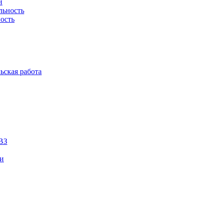
й
льность
ость
ьская работа
ВЗ
ии