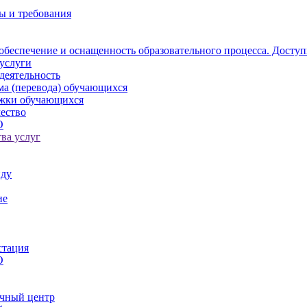
ы и требования
обеспечение и оснащенность образовательного процесса. Доступ
услуги
деятельность
ма (перевода) обучающихся
ржки обучающихся
ество
О
ва услуг
иду
ие
стация
О
чный центр