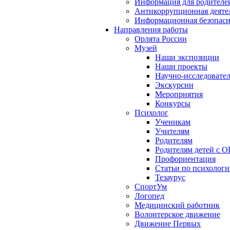
Информация для родителе
Антикоррупционная деяте
Информационная безопасн
Направления работы
Орлята России
Музей
Наши экспозиции
Наши проекты
Научно-исследовател
Экскурсии
Мероприятия
Конкурсы
Психолог
Ученикам
Учителям
Родителям
Родителям детей с О
Профориентация
Статьи по психолог
Тезаурус
СпортУм
Логопед
Медицинский работник
Волонтерское движение
Движение Первых