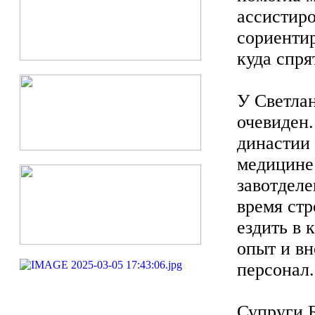
ассистир
сориентир
куда спря
У Светла
очевиден.
династии 
медицине 
завотделе
время стр
ездить в 
опыт и вн
персонал.
Супруги Б