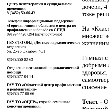
Центр психотерапии и суицидальной
дочери, 4
превенции
тоже реш
8 (3452) 50-66-43
Телефон информационной поддержки
«Горячая линия» областного центра по
На «Класс
профилактике и борьбе со СПИД
89199444207294 (круглосуточно)
множество
жизненны
ГБУЗ ТО ОНД «Детское наркологическое
отделение»
Ул. 25-го Октября, 46/1
Гимназис
8(3452)50-82-63
добрыми 
Отделение неотложной наркологической
здоровья,
помощи
8(3452)77-04-14
самоотве
ГАУ ТО «Областной центр профилактики
спасение
и реабилитации»
8(3452) 77-00-66
Текст
- О
ГАУ ТО «ОЦПР», служба семейного
консультирования,
Ведущий 