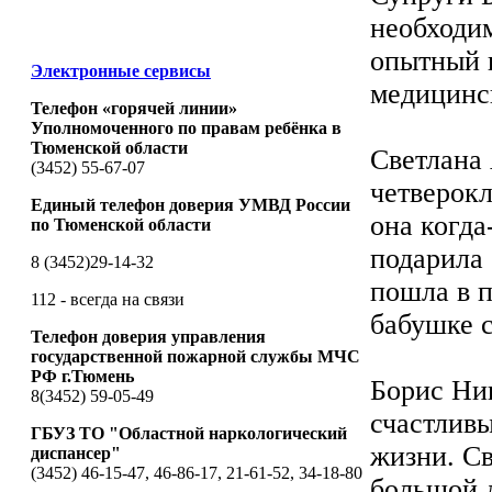
необходи
опытный в
Электронные сервисы
медицинс
Телефон «горячей линии»
Уполномоченного по правам ребёнка в
Тюменской области
Светлана 
(3452) 55-67-07
четверокл
Единый телефон доверия УМВД России
она когда
по Тюменской области
подарила 
8 (3452)29-14-32
пошла в 
112 - всегда на связи
бабушке с
Телефон доверия управления
государственной пожарной службы МЧС
РФ г.Тюмень
Борис Ни
8(3452) 59-05-49
счастлив
ГБУЗ ТО "Областной наркологический
жизни. С
диспансер"
(3452) 46-15-47, 46-86-17, 21-61-52, 34-18-80
большой 