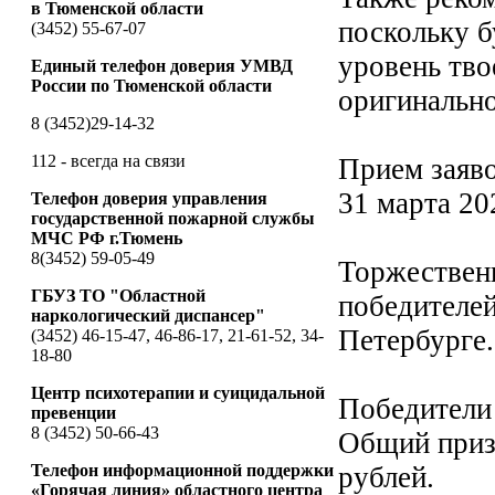
в Тюменской области
поскольку б
(3452) 55-67-07
уровень тво
Единый телефон доверия УМВД
России по Тюменской области
оригинально
8 (3452)29-14-32
112 - всегда на связи
Прием заяво
31 марта 20
Телефон доверия управления
государственной пожарной службы
МЧС РФ г.Тюмень
8(3452) 59-05-49
Торжествен
ГБУЗ ТО "Областной
победителей
наркологический диспансер"
Петербурге.
(3452) 46-15-47, 46-86-17, 21-61-52, 34-
18-80
Центр психотерапии и суицидальной
Победители 
превенции
8 (3452) 50-66-43
Общий призо
Телефон информационной поддержки
рублей.
«Горячая линия» областного центра