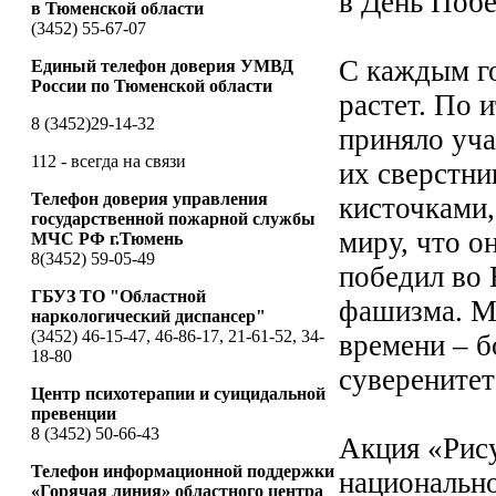
в День Поб
в Тюменской области
(3452) 55-67-07
С каждым г
Единый телефон доверия УМВД
России по Тюменской области
растет. По 
8 (3452)29-14-32
приняло уча
112 - всегда на связи
их сверстни
Телефон доверия управления
кисточками,
государственной пожарной службы
миру, что о
МЧС РФ г.Тюмень
8(3452) 59-05-49
победил во 
ГБУЗ ТО "Областной
фашизма. М
наркологический диспансер"
(3452) 46-15-47, 46-86-17, 21-61-52, 34-
времени – б
18-80
суверенитет
Центр психотерапии и суицидальной
превенции
8 (3452) 50-66-43
Акция «Рис
Телефон информационной поддержки
национальн
«Горячая линия» областного центра