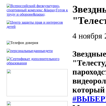
Звездн
"Телест
4 ноября 
Звездные
"Телесту
пароходс
видеорол
который 
#ВЫБЕР