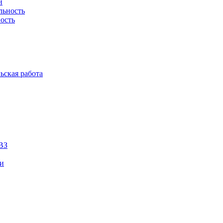
й
льность
ость
ьская работа
ВЗ
ии