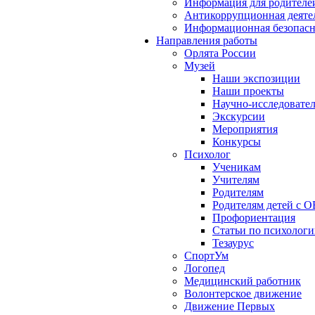
Информация для родителе
Антикоррупционная деяте
Информационная безопасн
Направления работы
Орлята России
Музей
Наши экспозиции
Наши проекты
Научно-исследовател
Экскурсии
Мероприятия
Конкурсы
Психолог
Ученикам
Учителям
Родителям
Родителям детей с О
Профориентация
Статьи по психолог
Тезаурус
СпортУм
Логопед
Медицинский работник
Волонтерское движение
Движение Первых