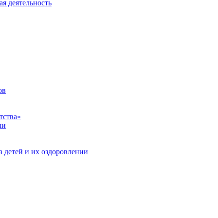
ая деятельность
ов
тства»
ии
а детей и их оздоровлении