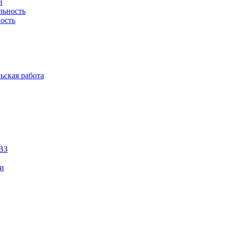
й
льность
ость
ьская работа
ВЗ
ии