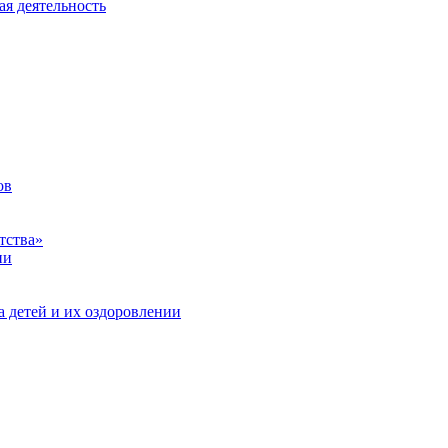
ая деятельность
ов
тства»
ии
а детей и их оздоровлении