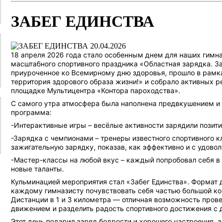
ЗАБЕГ ЕДИНСТВА
20.04.2026
18 апреля 2026 года стало особенным днем для наших гимна
масштабного спортивного праздника «Областная зарядка. За
приуроченное ко Всемирному дню здоровья, прошло в рамка
территория здорового образа жизни!» и собрало активных р
площадке Мультицентра «Контора пароходства».
С самого утра атмосфера была наполнена предвкушением и
программа:
-Интерактивные игры – весёлые активности зарядили позити
-Зарядка с чемпионами – тренеры известного спортивного 
зажигательную зарядку, показав, как эффективно и с удовол
-Мастер-классы на любой вкус – каждый попробовал себя в
новые таланты.
Кульминацией мероприятия стал «Забег Единства». Формат
каждому гимназисту почувствовать себя частью большой ко
Дистанции в 1 и 3 километра — отличная возможность прове
движением и разделить радость спортивного достижения с 
Этот день подарил заряд бодрости и хорошего настроения, 