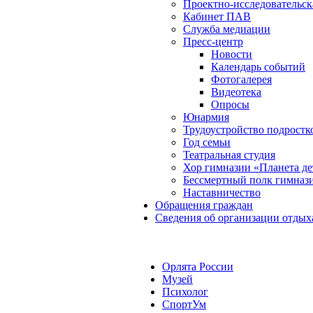
Проектно-исследовательск
Кабинет ПАВ
Служба медиации
Пресс-центр
Новости
Календарь событий
Фотогалерея
Видеотека
Опросы
Юнармия
Трудоустройство подростк
Год семьи
Театральная студия
Хор гимназии «Планета де
Бессмертный полк гимназ
Наставничество
Обращения граждан
Сведения об организации отдых
Орлята России
Музей
Психолог
СпортУм