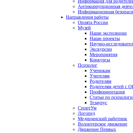
Информация для родителе
Антикоррупционная деяте
Информационная безопасн
Направления работы
Орлята России
Музей
Наши экспозиции
Наши проекты
Научно-исследовател
Экскурсии
Мероприятия
Конкурсы
Психолог
Ученикам
Учителям
Родителям
Родителям детей с О
Профориентация
Статьи по психолог
Тезаурус
СпортУм
Логопед
Медицинский работник
Волонтерское движение
Движение Первых