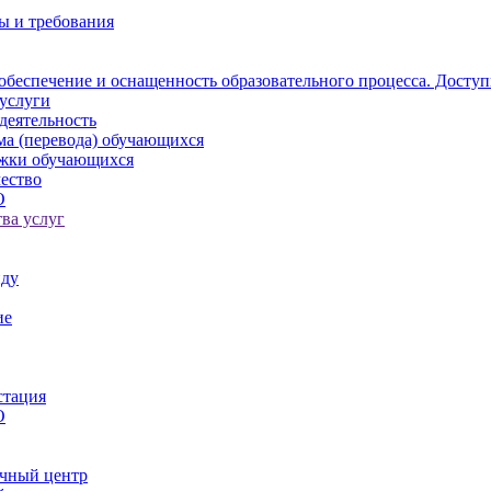
ы и требования
обеспечение и оснащенность образовательного процесса. Доступ
услуги
деятельность
ма (перевода) обучающихся
ржки обучающихся
ество
О
ва услуг
иду
ие
стация
О
чный центр