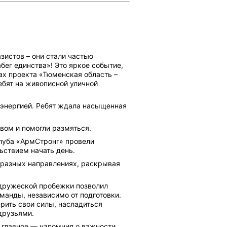
зистов – они стали частью
бег единства»! Это яркое событие,
х проекта «Тюменская область –
ебят на живописной уличной
 энергией. Ребят ждала насыщенная
вом и помогли размяться.
клуба «АрмСтронг» провели
ьствием начать день.
 разных направлениях, раскрывая
 дружеской пробежки позволил
манды, независимо от подготовки.
рить свои силы, насладиться
друзьями.
а главное — напомнил о важности