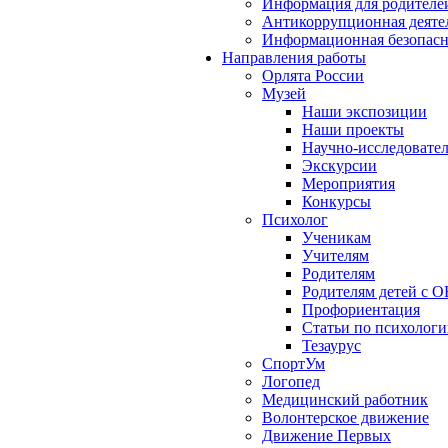
Информация для родителе
Антикоррупционная деяте
Информационная безопасн
Направления работы
Орлята России
Музей
Наши экспозиции
Наши проекты
Научно-исследовател
Экскурсии
Мероприятия
Конкурсы
Психолог
Ученикам
Учителям
Родителям
Родителям детей с О
Профориентация
Статьи по психолог
Тезаурус
СпортУм
Логопед
Медицинский работник
Волонтерское движение
Движение Первых