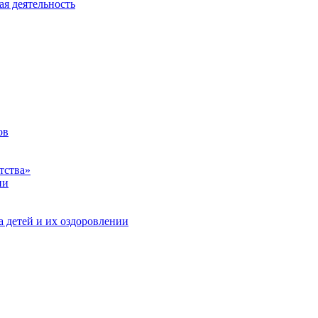
ая деятельность
ов
тства»
ии
а детей и их оздоровлении