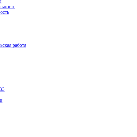
й
льность
ость
ьская работа
ВЗ
ии