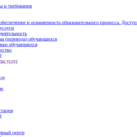
ы и требования
обеспечение и оснащенность образовательного процесса. Доступ
услуги
деятельность
ма (перевода) обучающихся
ржки обучающихся
ество
О
ва услуг
иду
ие
стация
О
чный центр