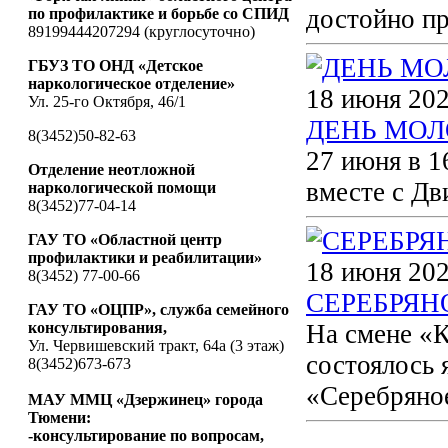
достойно пр
по профилактике и борьбе со СПИД
89199444207294 (круглосуточно)
ГБУЗ ТО ОНД «Детское
наркологическое отделение»
18 июня 202
Ул. 25-го Октября, 46/1
ДЕНЬ МО
8(3452)50-82-63
27 июня в 1
Отделение неотложной
вместе с Д
наркологической помощи
8(3452)77-04-14
ГАУ ТО «Областной центр
профилактики и реабилитации»
18 июня 202
8(3452) 77-00-66
СЕРЕБРЯН
ГАУ ТО «ОЦПР», служба семейного
консультирования,
На смене «К
Ул. Червишевский тракт, 64а (3 этаж)
состоялось 
8(3452)673-673
«Серебряно
МАУ ММЦ «Дзержинец» города
Тюмени:
-консультирование по вопросам,