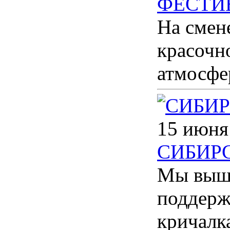
ФЕСТИ
На смен
красочн
атмосфе
15 июня
СИБИР
Мы вышл
поддерж
кричалк