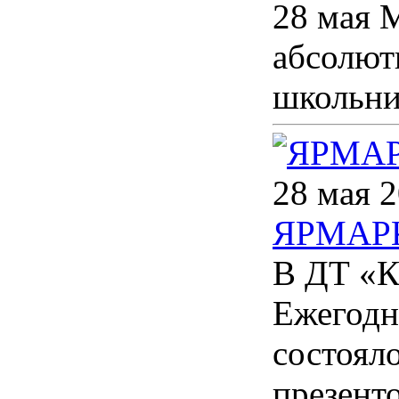
28 мая 
абсолют
школьни
28 мая 2
ЯРМАР
В ДТ «К
Ежегодн
состоял
презенто